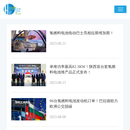
氢燃料电池电动巴士亮相拉斯维加斯！
2023-08-21
单堆功率最高82.3KW！陕西首台套氢燃
料电池堆产品正式发布！
2023-08-15
96台氢燃料电池发动机订单！巴拉德助力
欧洲公交脱碳
2023-08-08