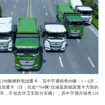
298辆燃料电池重卡，其中宇通销售89辆；1～6月，
电池重卡（注：此处“704辆”仅涵盖新能源重卡方面的
车，不包含环卫车部分车辆），其中宇通共销售129