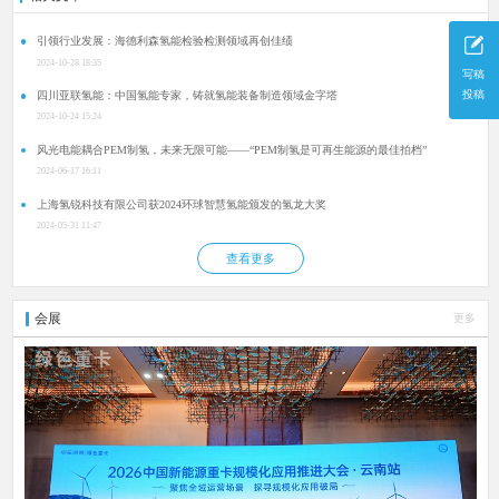
引领行业发展：海德利森氢能检验检测领域再创佳绩
2024-10-28 18:35
写稿
投稿
四川亚联氢能：中国氢能专家，铸就氢能装备制造领域金字塔
2024-10-24 15:24
风光电能耦合PEM制氢，未来无限可能——“PEM制氢是可再生能源的最佳拍档”
2024-06-17 16:11
上海氢锐科技有限公司获2024环球智慧氢能颁发的氢龙大奖
2024-05-31 11:47
查看更多
会展
更多