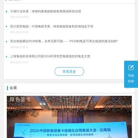
引领行业发展：海德利森氢能检验检测领域再创佳绩
2024-10-28 18:35
四川亚联氢能：中国氢能专家，铸就氢能装备制造领域金字塔
2024-10-24 15:24
风光电能耦合PEM制氢，未来无限可能——“PEM制氢是可再生能源的最佳拍档”
2024-06-17 16:11
上海氢锐科技有限公司获2024环球智慧氢能颁发的氢龙大奖
2024-05-31 11:47
查看更多
写稿
投稿
会展
更多