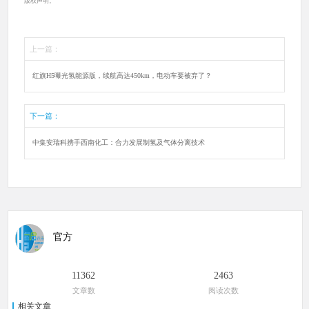
版权声明。
上一篇：
红旗H5曝光氢能源版，续航高达450km，电动车要被弃了？
下一篇：
中集安瑞科携手西南化工：合力发展制氢及气体分离技术
官方
11362
2463
文章数
阅读次数
相关文章