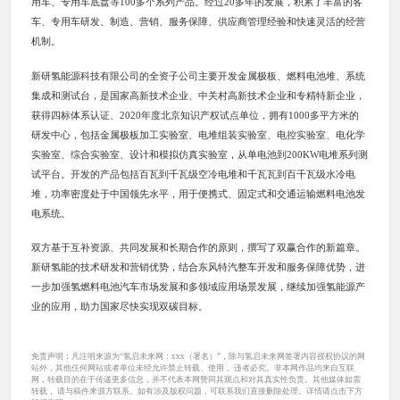
用车、专用车底盘等100多个系列产品。经过20多年的发展，积累了丰富的客
车、专用车研发、制造、营销、服务保障、供应商管理经验和快速灵活的经营
机制。
新研氢能源科技有限公司的全资子公司主要开发金属极板、燃料电池堆、系统
集成和测试台，是国家高新技术企业、中关村高新技术企业和专精特新企业，
获得四标体系认证、2020年度北京知识产权试点单位，拥有1000多平方米的
研发中心，包括金属极板加工实验室、电堆组装实验室、电控实验室、电化学
实验室、综合实验室、设计和模拟仿真实验室，从单电池到200KW电堆系列测
试平台。开发的产品包括百瓦到千瓦级空冷电堆和千瓦瓦到百千瓦级水冷电
堆，功率密度处于中国领先水平，用于便携式、固定式和交通运输燃料电池发
电系统。
双方基于互补资源、共同发展和长期合作的原则，撰写了双赢合作的新篇章。
新研氢能的技术研发和营销优势，结合东风特汽整车开发和服务保障优势，进
一步加强氢燃料电池汽车市场发展和多领域应用场景发展，继续加强氢能源产
业的应用，助力国家尽快实现双碳目标。
免责声明：凡注明来源为“氢启未来网：xxx（署名）”，除与氢启未来网签署内容授权协议的网
站外，其他任何网站或者单位未经允许禁止转载、使用， 违者必究。非本网作品均来自互联
网，转载目的在于传递更多信息，并不代表本网赞同其观点和对其真实性负责。其他媒体如需
转载， 请与稿件来源方联系。如有涉及版权问题，可联系我们直接删除处理。详情请点击下方