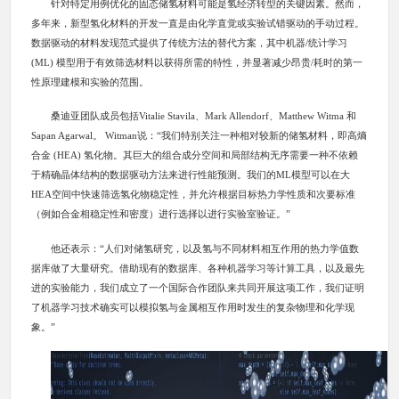
针对特定用例优化的固态储氢材料可能是氢经济转型的关键因素。然而，
多年来，新型氢化材料的开发一直是由化学直觉或实验试错驱动的手动过程。
数据驱动的材料发现范式提供了传统方法的替代方案，其中机器/统计学习
(ML) 模型用于有效筛选材料以获得所需的特性，并显著减少昂贵/耗时的第一
性原理建模和实验的范围。
桑迪亚团队成员包括Vitalie Stavila、Mark Allendorf、Matthew Witma 和
Sapan Agarwal。 Witman说：“我们特别关注一种相对较新的储氢材料，即高熵
合金 (HEA) 氢化物。其巨大的组合成分空间和局部结构无序需要一种不依赖
于精确晶体结构的数据驱动方法来进行性能预测。我们的ML模型可以在大
HEA空间中快速筛选氢化物稳定性，并允许根据目标热力学性质和次要标准
（例如合金相稳定性和密度）进行选择以进行实验室验证。”
他还表示：“人们对储氢研究，以及氢与不同材料相互作用的热力学值数
据库做了大量研究。借助现有的数据库、各种机器学习等计算工具，以及最先
进的实验能力，我们成立了一个国际合作团队来共同开展这项工作，我们证明
了机器学习技术确实可以模拟氢与金属相互作用时发生的复杂物理和化学现
象。”