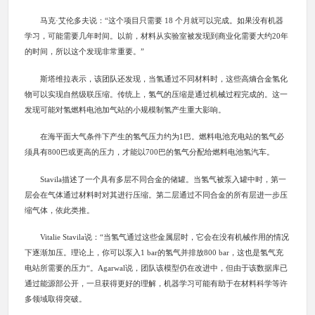
马克·艾伦多夫说：“这个项目只需要 18 个月就可以完成。如果没有机器
学习，可能需要几年时间。以前，材料从实验室被发现到商业化需要大约20年
的时间，所以这个发现非常重要。”
斯塔维拉表示，该团队还发现，当氢通过不同材料时，这些高熵合金氢化
物可以实现自然级联压缩。传统上，氢气的压缩是通过机械过程完成的。这一
发现可能对氢燃料电池加气站的小规模制氢产生重大影响。
在海平面大气条件下产生的氢气压力约为1巴。燃料电池充电站的氢气必
须具有800巴或更高的压力，才能以700巴的氢气分配给燃料电池氢汽车。
Stavila描述了一个具有多层不同合金的储罐。当氢气被泵入罐中时，第一
层会在气体通过材料时对其进行压缩。第二层通过不同合金的所有层进一步压
缩气体，依此类推。
Vitalie Stavila说：“当氢气通过这些金属层时，它会在没有机械作用的情况
下逐渐加压。理论上，你可以泵入1 bar的氢气并排放800 bar，这也是氢气充
电站所需要的压力“。Agarwal说，团队该模型仍在改进中，但由于该数据库已
通过能源部公开，一旦获得更好的理解，机器学习可能有助于在材料科学等许
多领域取得突破。