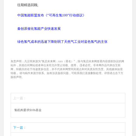
往期精选回顾;
中国氢能联盟发布《“可再生氢100”行动倡议》
秦创原催化氢能产业快速发展
绿色氢气成本的迅速下降削弱了天然气工业对蓝色氢气的主张
免责声明：凡注明来源为“氢启未来网：xxx（署名）”，除与氢启未来网签署内容授权协议的网
站外，其他任何网站或者单位未经允许禁止转载、使用， 违者必究。非本网作品均来自互联
网，转载目的在于传递更多信息，并不代表本网赞同其观点和对其真实性负责。其他媒体如需
转载， 请与稿件来源方联系。如有涉及版权问题，可联系我们直接删除处理。详情请点击下方
版权声明。
上一篇：
氢机构要求$10b基金
下一篇：