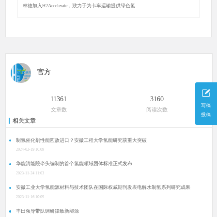
林德加入H2Accelerate，致力于为卡车运输提供绿色氢
官方
11361
3160
写稿
文章数
阅读次数
投稿
相关文章
制氢催化剂性能匹敌进口？安徽工程大学氢能研究获重大突破
2024-02-19 16:09
华能清能院牵头编制的首个氢能领域团体标准正式发布
2023-11-24 11:03
安徽工业大学氢能源材料与技术团队在国际权威期刊发表电解水制氢系列研究成果
2023-11-16 10:09
丰田领导带队调研律致新能源