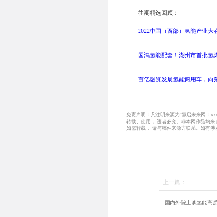
往期精选回顾：
2022中国（西部）氢能产业
国鸿氢能配套！湖州市首批氢
百亿融资发展氢能商用车，向
免责声明：凡注明来源为“氢启未来网：x
转载、使用， 违者必究。非本网作品均
如需转载， 请与稿件来源方联系。如有涉
上一篇：
国内外院士谈氢能高