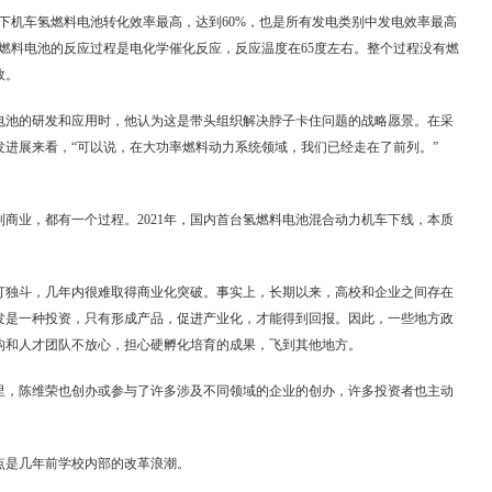
下机车氢燃料电池转化效率最高，达到60%，也是所有发电类别中发电效率最高
燃料电池的反应过程是电化学催化反应，反应温度在65度左右。整个过程没有燃
效。
电池的研发和应用时，他认为这是带头组织解决脖子卡住问题的战略愿景。在采
发进展来看，“可以说，在大功率燃料动力系统领域，我们已经走在了前列。”
商业，都有一个过程。2021年，国内首台氢燃料电池混合动力机车下线，本质
打独斗，几年内很难取得商业化突破。事实上，长期以来，高校和企业之间存在
发是一种投资，只有形成产品，促进产业化，才能得到回报。因此，一些地方政
构和人才团队不放心，担心硬孵化培育的成果，飞到其他地方。
里，陈维荣也创办或参与了许多涉及不同领域的企业的创办，许多投资者也主动
点是几年前学校内部的改革浪潮。