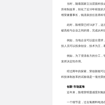
当时，随着国家立法层面科技
所有制改革，转化了近10年研发
维荣兼董事长，钱清泉担任首席科
此时，陈维荣已经54岁了，
破高校与企业之间的墙，完成从科
例如，当地企业可以提出需求
技人员可以投身创业，技术为王，
例如，为了澄清各方的分工，
发挥决定性作用。
经过两年的探索，荣创新能可
科技体制改革的试验场是一项光荣
创新·市场蓝海
近年来，陈维荣明显感受到氢
一个细节是，过去氢燃料电池