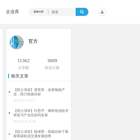
企业库
选择分类
官方
11362
3009
文章数
阅读次数
相关文章
【院士演讲】雷宪章：发展氢能产
业，助力双碳目标
2023-12-11 19:37
【院士演讲】叶思宇：燃料电池技术
研发与产业化协同发展
2023-12-01 15:46
【院士演讲】陈维荣：双碳目标下氢
能零碳轨道交通发展趋势