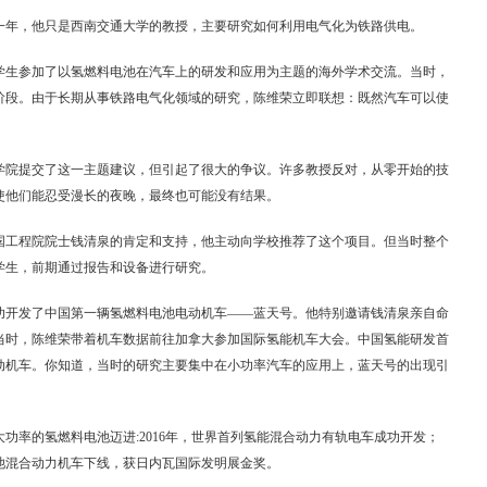
那一年，他只是西南交通大学的教授，主要研究如何利用电气化为铁路供电。
名学生参加了以氢燃料电池在汽车上的研发和应用为主题的海外学术交流。当时，
阶段。由于长期从事铁路电气化领域的研究，陈维荣立即联想：既然汽车可以使
学院提交了这一主题建议，但引起了很大的争议。许多教授反对，从零开始的技
使他们能忍受漫长的夜晚，最终也可能没有结果。
国工程院院士钱清泉的肯定和支持，他主动向学校推荐了这个项目。但当时整个
学生，前期通过报告和设备进行研究。
成功开发了中国第一辆氢燃料电池电动机车——蓝天号。他特别邀请钱清泉亲自命
当时，陈维荣带着机车数据前往加拿大参加国际氢能机车大会。中国氢能研发首
动机车。你知道，当时的研究主要集中在小功率汽车的应用上，蓝天号的出现引
功率的氢燃料电池迈进:2016年，世界首列氢能混合动力有轨电车成功开发；
电池混合动力机车下线，获日内瓦国际发明展金奖。