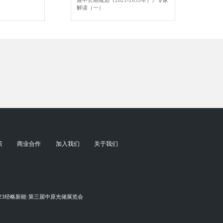
展中长期规划（2021-2035年）》专家
解读（一）
策
商业合作
加入我们
关于我们
023经略新能·第三届中原光储展览会