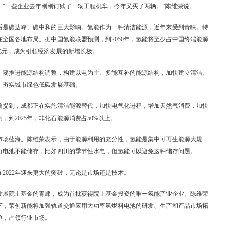
“一些企业去年刚刚订购了一辆工程机车，今年又买了两辆。”陈维荣说。
后是碳达峰、碳中和的巨大影响。氢能作为一种清洁能源，近年来受到青睐。特
全国各地布局。据中国氢能联盟预测，到2050年，氢能将至少占中国终端能源
万亿元，成为引领经济发展的新增长极。
，要推进能源结构调整，构建以电为主、多能互补的能源结构，加快建立清洁、
，夯实城市绿色低碳发展基础。
曾提到，成都正在实施清洁能源替代，加快电气化进程，增加天然气消费，加快
到2025年，非化石能源消费占50%以上。
市场蓝海。陈维荣表示，由于能源利用的充分性，氢能是集中可再生能源大规
力电池不能储存，比如四川的季节性水电，但氢能可以避免这种储存问题。
2022年迎来更大的突破，无论是市场还是技术。
发展院士基金的青睐，成为首批获得院士基金投资的唯一氢能产业企业。陈维荣
励下，荣创新能将加强轨道交通应用大功率氢燃料电池的研发、生产和产品市场拓
单，占领行业市场。