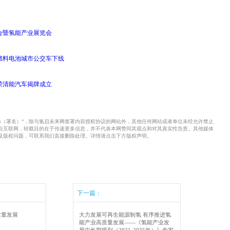
大会暨氢能产业展览会
燃料电池城市公交车下线
荣清能汽车揭牌成立
xx（署名）”，除与氢启未来网签署内容授权协议的网站外，其他任何网站或者单位未经允许禁止
来自互联网，转载目的在于传递更多信息，并不代表本网赞同其观点和对其真实性负责。其他媒体
及版权问题，可联系我们直接删除处理。详情请点击下方版权声明。
下一篇：
质量发展
大力发展可再生能源制氢 有序推进氢
能产业高质量发展——《氢能产业发