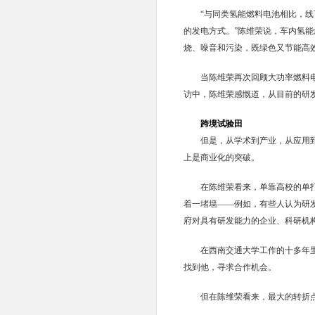
“与同类氢能燃料电池相比，线
的发电方式。”陈维荣说，车内氢能
烧、噪音和污染，既绿色又节能高
当陈维荣再次回顾大功率燃料
访中，陈维荣感慨道，从目前的研
跨境试验田
但是，从学术到产业，从应用到
上是商业化的突破。
在陈维荣看来，单靠高校的单
着一堵墙——例如，有些人认为研
府对具有研发能力的企业、科研机
在西南交通大学工作的十多年
找到他，寻求合作机会。
但在陈维荣看来，最大的转折