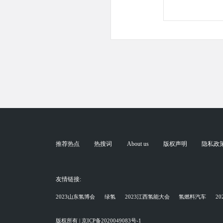
推荐热点
热搜词
About us
版权声明
隐私政
友情链接:
2023山东氢博会
绿氢
2023江西氢能大会
氢燃料汽车
2
版权所有 | 京ICP备2020049083号-1