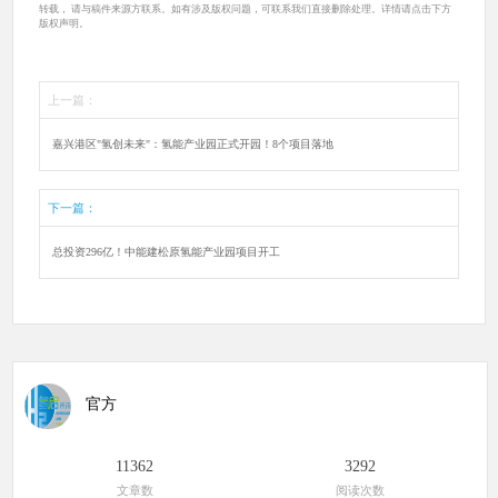
转载， 请与稿件来源方联系。如有涉及版权问题，可联系我们直接删除处理。详情请点击下方
版权声明。
上一篇：
嘉兴港区"氢创未来"：氢能产业园正式开园！8个项目落地
下一篇：
总投资296亿！中能建松原氢能产业园项目开工
官方
11362
3292
文章数
阅读次数