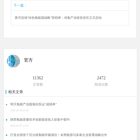
下一篇：
黄河流域“绿色氢能源战略”里程碑：绿氢产业链首发区正式启动
官方
11362
2472
文章数
阅读次数
相关文章
明天氢能产业园项目投运“成绩单”
2024-02-20 22:26
陕西氢能质量技术创新园首批入驻集中签约
2024-02-07 11:12
打造全国首个百台级氢能环服项目！未势能源与多家企业签署战略合作