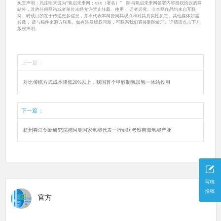
免责声明：凡注明来源为“氢启未来网：xxx（署名）”，除与氢启未来网签署内容授权协议的网
站外，其他任何网站或者单位未经允许禁止转载、使用， 违者必究。非本网作品均来自互联
网，转载目的在于传递更多信息，并不代表本网赞同其观点和对其真实性负责。其他媒体如需
转载， 请与稿件来源方联系。如有涉及版权问题，可联系我们直接删除处理。详情请点击下方
版权声明。
上一篇：
对比传统方式成本降低20%以上，我国首个甲醇制氢加氢一体站投用
下一篇：
杭州春江创新研究院携阿曼国家氢能代表一行到访考察南海氢能产业
写稿
投稿
官方