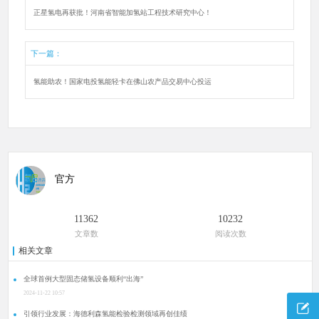
正星氢电再获批！河南省智能加氢站工程技术研究中心！
下一篇：
氢能助农！国家电投氢能轻卡在佛山农产品交易中心投运
官方
11362
10232
文章数
阅读次数
相关文章
全球首例大型固态储氢设备顺利“出海”
2024-11-22 10:57
引领行业发展：海德利森氢能检验检测领域再创佳绩