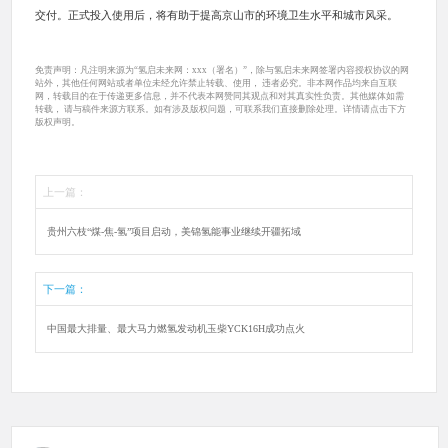
交付。正式投入使用后，将有助于提高京山市的环境卫生水平和城市风采。
免责声明：凡注明来源为“氢启未来网：xxx（署名）”，除与氢启未来网签署内容授权协议的网
站外，其他任何网站或者单位未经允许禁止转载、使用， 违者必究。非本网作品均来自互联
网，转载目的在于传递更多信息，并不代表本网赞同其观点和对其真实性负责。其他媒体如需
转载， 请与稿件来源方联系。如有涉及版权问题，可联系我们直接删除处理。详情请点击下方
版权声明。
上一篇：
贵州六枝“煤-焦-氢”项目启动，美锦氢能事业继续开疆拓域
下一篇：
中国最大排量、最大马力燃氢发动机玉柴YCK16H成功点火