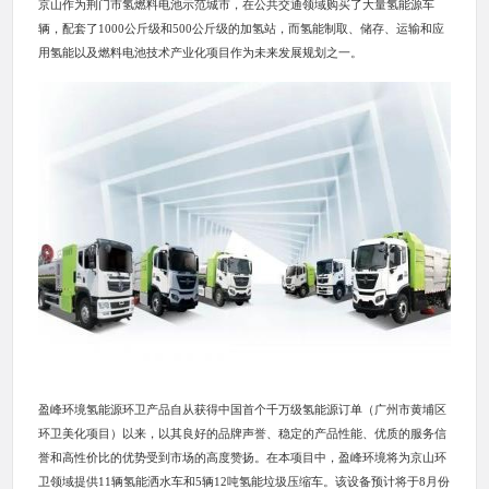
京山作为荆门市氢燃料电池示范城市，在公共交通领域购买了大量氢能源车
辆，配套了1000公斤级和500公斤级的加氢站，而氢能制取、储存、运输和应
用氢能以及燃料电池技术产业化项目作为未来发展规划之一。
盈峰环境氢能源环卫产品自从获得中国首个千万级氢能源订单（广州市黄埔区
环卫美化项目）以来，以其良好的品牌声誉、稳定的产品性能、优质的服务信
誉和高性价比的优势受到市场的高度赞扬。在本项目中，盈峰环境将为京山环
卫领域提供11辆氢能洒水车和5辆12吨氢能垃圾压缩车。该设备预计将于8月份