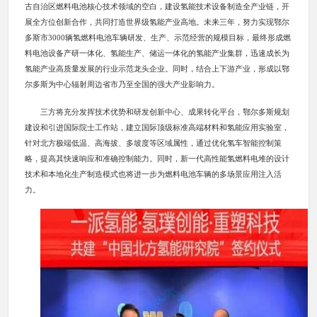
古自治区燃料电池核心技术领域的空白，建设氢能技术设备制造全产业链，开
展全方位创新合作，共同打造世界级氢能产业高地。未来三年，努力实现鄂尔
多斯市3000辆氢燃料电池车辆研发、生产、示范经营的规模目标，最终形成燃
料电池设备产研一体化、氢能生产、储运一体化的氢能产业集群，迅速成长为
氢能产业高质量发展的行业示范龙头企业。同时，结合上下游产业，形成以鄂
尔多斯为中心辐射周边省市乃至全国的强大产业影响力。
三方将充分发挥技术优势和研发创新中心、成果转化平台，鄂尔多斯规划
建设和引进国际院士工作站，建立国际顶级标准高端材料和氢能应用实验室，
针对北方极端低温、高海拔、多坡度等区域属性，通过优化氢车智能控制策
略，提高其快速响应和准确控制能力。同时，新一代高性能氢燃料电堆的设计
技术和本地化生产制造模式也将进一步为燃料电池车辆的多场景应用注入活
力。