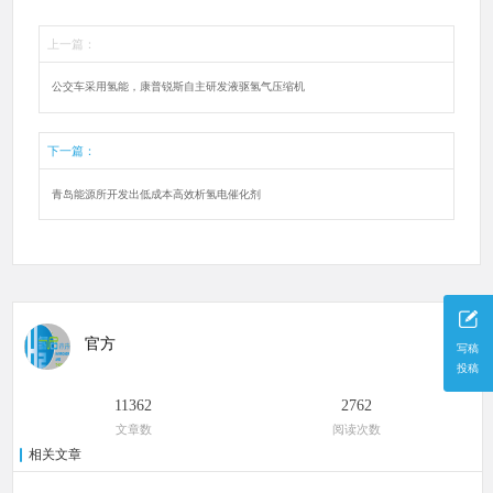
上一篇：
公交车采用氢能，康普锐斯自主研发液驱氢气压缩机
下一篇：
青岛能源所开发出低成本高效析氢电催化剂
官方
写稿
投稿
11362
2762
文章数
阅读次数
相关文章