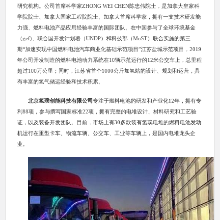
研究机构。公司首席科学家ZHONG WEI CHEN陈忠伟院士，是加拿大皇家科
学院院士、加拿大国家工程院院士、加拿大首席科学家，拥有一支技术研发能
力强、燃料电池产品应用经验丰富的国际团队。在中国参与了全球环境基金
（gef)、联合国开发计划署（UNDP）和科技部（MoST）联合实施的第三
期“加速实现中国燃料电池汽车商业化基础示范项目”江苏盐城示范项目，2019
年公司开发制造的燃料电池动力系统在10辆示范运行的12米公交车上，总里程
超过100万公里；同时，江苏省首个1000公斤加氢站的设计、规划和运营，具
有丰富的氢气储运经验和技术积累。
北京氢璞创能科技有限公司
专注于燃料电池的研发和产业化12年，拥有专
利88项，参与撰写国家标准22项，拥有完整的电堆设计、材料研究和工艺验
证，以及装备开发团队。目前，市场上有30多款装有氢璞电堆的燃料电池发动
机运行在重型卡车、物流车辆、公交车、工业等车辆上，是国内电堆龙头企
业。