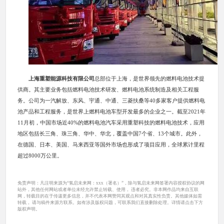
上海重塑能源科技有限公司
总部位于上海，是世界领先的燃料电池技术提
供商。其主要业务包括燃料电池技术研发、燃料电池系统制造及相关工程服
务。公司为一汽解放、东风、宇通、中通、三菱扶桑等40多家客户提供燃料电
池产品和工程服务，是世界上燃料电池车型开发最多的企业之一。截至2021年
11月初，中国市场近40%的燃料电池汽车采用重塑科技的燃料电池技术，应用
地区包括长三角、珠三角、华中、华北，覆盖中国7个省、13个城市。此外，
在德国、日本、美国、马来西亚等国外市场也形成了项目应用，全球累计里程
超过8000万公里。
免责声明：凡注明来源为“氢启未来网：xxx（署名）”，除与氢启未来网签署内容授权协议的网
站外，其他任何网站或者单位未经允许禁止转载、使用， 违者必究。非本网作品均来自互联
网，转载目的在于传递更多信息，并不代表本网赞同其观点和对其真实性负责。其他媒体如需
转载， 请与稿件来源方联系。如有涉及版权问题，可联系我们直接删除处理。详情请点击下方
版权声明。