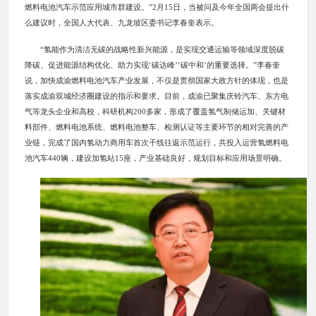
燃料电池汽车示范应用城市群建设。”2月15日，当被问及今年全国两会提出什
么建议时，全国人大代表、九龙坡区委书记李春奎表示。
“氢能作为清洁无碳的战略性新兴能源，是实现交通运输等领域深度脱碳
降碳、促进能源结构优化、助力实现‘碳达峰’‘碳中和’的重要选择。”李春奎
说，加快成渝燃料电池汽车产业发展，不仅是贯彻国家大政方针的体现，也是
落实成渝双城经济圈建设的指示和要求。目前，成渝已聚集庆铃汽车、东方电
气等龙头企业和高校，科研机构200多家，形成了覆盖氢气制储运加、关键材
料部件、燃料电池系统、燃料电池整车、检测认证等主要环节的相对完善的产
业链，完成了国内氢动力商用车首次干线往返示范运行，共投入运营氢燃料电
池汽车440辆，建设加氢站15座，产业基础良好，规划目标和应用场景明确。