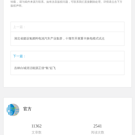
转载， 请与稿件来源方联系。如有涉及版权问题，可联系我们直接删除处理。详情请点击下方
版权声明。
上一篇：
湖北省建设氢燃料电池汽车产业集群，十堰市开展重卡换电模式试点
下一篇：
吉林白城清洁能源正借“氢”起飞
官方
11362
2541
文章数
阅读次数