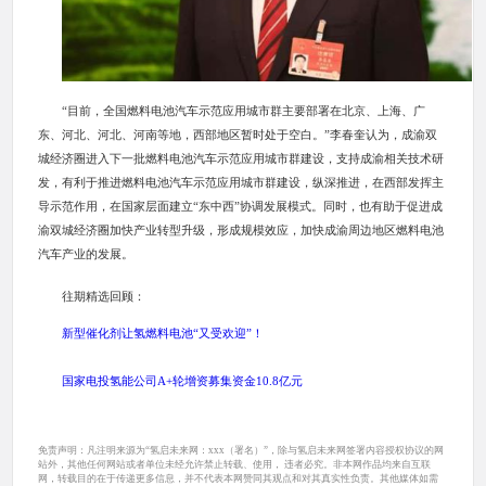
“目前，全国燃料电池汽车示范应用城市群主要部署在北京、上海、广
东、河北、河北、河南等地，西部地区暂时处于空白。”李春奎认为，成渝双
城经济圈进入下一批燃料电池汽车示范应用城市群建设，支持成渝相关技术研
发，有利于推进燃料电池汽车示范应用城市群建设，纵深推进，在西部发挥主
导示范作用，在国家层面建立“东中西”协调发展模式。同时，也有助于促进成
渝双城经济圈加快产业转型升级，形成规模效应，加快成渝周边地区燃料电池
汽车产业的发展。
往期精选回顾：
新型催化剂让氢燃料电池“又受欢迎”！
国家电投氢能公司A+轮增资募集资金10.8亿元
免责声明：凡注明来源为“氢启未来网：xxx（署名）”，除与氢启未来网签署内容授权协议的网
站外，其他任何网站或者单位未经允许禁止转载、使用， 违者必究。非本网作品均来自互联
网，转载目的在于传递更多信息，并不代表本网赞同其观点和对其真实性负责。其他媒体如需