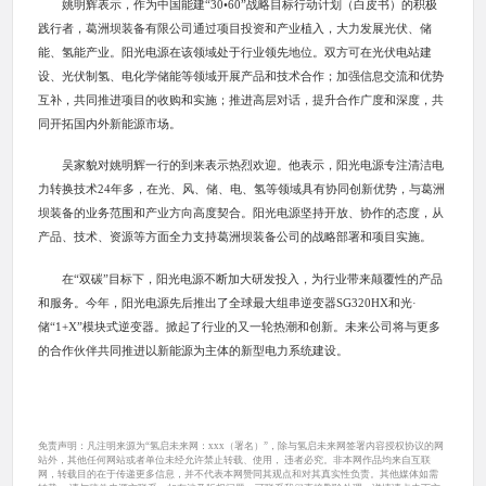
姚明辉表示，作为中国能建“30•60”战略目标行动计划（白皮书）的积极
践行者，葛洲坝装备有限公司通过项目投资和产业植入，大力发展光伏、储
能、氢能产业。阳光电源在该领域处于行业领先地位。双方可在光伏电站建
设、光伏制氢、电化学储能等领域开展产品和技术合作；加强信息交流和优势
互补，共同推进项目的收购和实施；推进高层对话，提升合作广度和深度，共
同开拓国内外新能源市场。
吴家貌对姚明辉一行的到来表示热烈欢迎。他表示，阳光电源专注清洁电
力转换技术24年多，在光、风、储、电、氢等领域具有协同创新优势，与葛洲
坝装备的业务范围和产业方向高度契合。阳光电源坚持开放、协作的态度，从
产品、技术、资源等方面全力支持葛洲坝装备公司的战略部署和项目实施。
在“双碳”目标下，阳光电源不断加大研发投入，为行业带来颠覆性的产品
和服务。今年，阳光电源先后推出了全球最大组串逆变器SG320HX和光·
储“1+X”模块式逆变器。掀起了行业的又一轮热潮和创新。未来公司将与更多
的合作伙伴共同推进以新能源为主体的新型电力系统建设。
免责声明：凡注明来源为“氢启未来网：xxx（署名）”，除与氢启未来网签署内容授权协议的网
站外，其他任何网站或者单位未经允许禁止转载、使用， 违者必究。非本网作品均来自互联
网，转载目的在于传递更多信息，并不代表本网赞同其观点和对其真实性负责。其他媒体如需