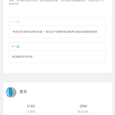
转载， 请与稿件来源方联系。如有涉及版权问题，可联系我们直接删除处理。详情请点击下方
版权声明。
上一篇：
“青岛的车加青岛的氢”提速！ 青岛生产的燃料电池氢率先通过权威机构检测
下一篇：
氢混燃机技术价值
官方
11361
2694
文章数
阅读次数