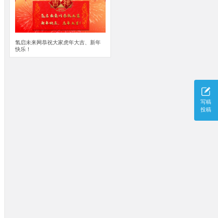
氢启未来网恭祝大家虎年大吉、新年
快乐！
写稿
投稿