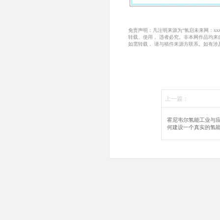
免责声明：凡注明来源为“氢启未来网：x
转载、使用， 违者必究。非本网作品均
如需转载， 请与稿件来源方联系。如有涉
上一篇：
霍尼韦尔氢能工业与
何建设一个真实的氢