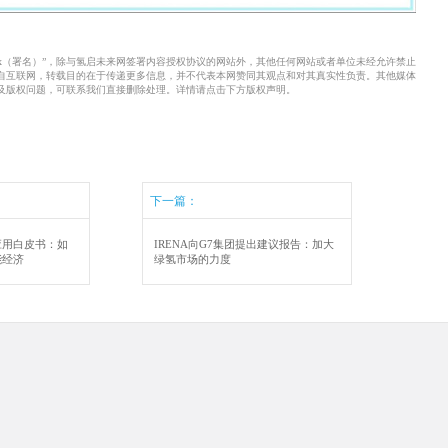
xx（署名）”，除与氢启未来网签署内容授权协议的网站外，其他任何网站或者单位未经允许禁止
来自互联网，转载目的在于传递更多信息，并不代表本网赞同其观点和对其真实性负责。其他媒体
及版权问题，可联系我们直接删除处理。详情请点击下方版权声明。
下一篇：
应用白皮书：如
IRENA向G7集团提出建议报告：加大
能经济
绿氢市场的力度