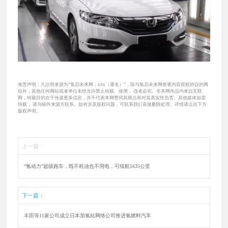
免责声明：凡注明来源为“氢启未来网：xxx（署名）”，除与氢启未来网签署内容授权协议的网
站外，其他任何网站或者单位未经允许禁止转载、使用， 违者必究。非本网作品均来自互联
网，转载目的在于传递更多信息，并不代表本网赞同其观点和对其真实性负责。其他媒体如需
转载， 请与稿件来源方联系。如有涉及版权问题，可联系我们直接删除处理。详情请点击下方
版权声明。
上一篇：
“氢动力”超级跑车，既不耗油也不用电，可续航1635公里
下一篇：
丰田等11家公司成立日本加氢站网络公司推进氢燃料汽车