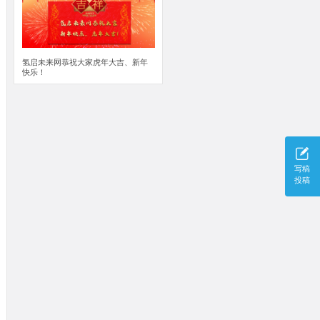
氢启未来网恭祝大家虎年大吉、新年
快乐！
写稿
投稿