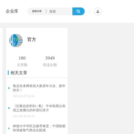
企业库
选择分类
官方
180
3949
文章数
阅读次数
相关文章
氢启未来网恭祝大家虎年大吉、新年
快乐！
2022-01-27 15:56
《抗氧化的利剑--氢》 中央电视台发
现之旅播出的科普纪录片
2021-02-19 16:18
林德大中华区总裁李臻旻：中国能最
快突破氢气商业化瓶颈