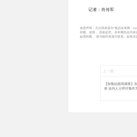
记者：肖传军
免责声明：凡注明来源为“氢启未来网：x
转载、使用， 违者必究。非本网作品均
如需转载， 请与稿件来源方联系。如有涉
上一篇：
【加氢站困局调查】
准 业内人士呼吁氢作