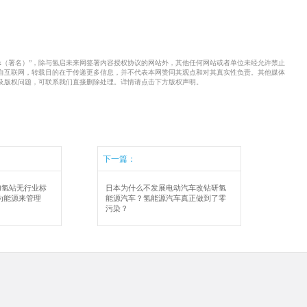
xx（署名）”，除与氢启未来网签署内容授权协议的网站外，其他任何网站或者单位未经允许禁止
来自互联网，转载目的在于传递更多信息，并不代表本网赞同其观点和对其真实性负责。其他媒体
及版权问题，可联系我们直接删除处理。详情请点击下方版权声明。
下一篇：
加氢站无行业标
日本为什么不发展电动汽车改钻研氢
为能源来管理
能源汽车？氢能源汽车真正做到了零
污染？