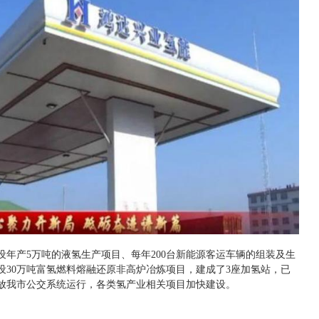
设年产5万吨的液氢生产项目、每年200台新能源客运车辆的组装及生
设30万吨富氢燃料熔融还原非高炉冶炼项目，建成了3座加氢站，已
投放我市公交系统运行，各类氢产业相关项目加快建设。