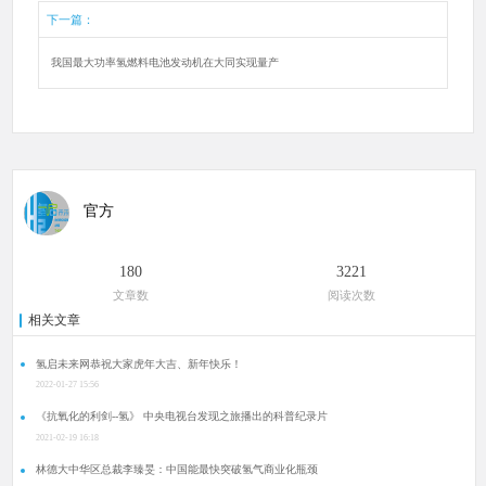
下一篇：
我国最大功率氢燃料电池发动机在大同实现量产
官方
180
3221
文章数
阅读次数
相关文章
氢启未来网恭祝大家虎年大吉、新年快乐！
2022-01-27 15:56
《抗氧化的利剑--氢》 中央电视台发现之旅播出的科普纪录片
2021-02-19 16:18
林德大中华区总裁李臻旻：中国能最快突破氢气商业化瓶颈