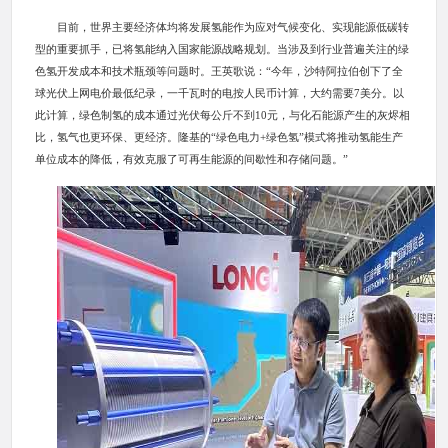
目前，世界主要经济体均将发展氢能作为应对气候变化、实现能源低碳转
型的重要抓手，已将氢能纳入国家能源战略规划。当涉及到行业普遍关注的绿
色氢开发成本和技术瓶颈等问题时。王英歌说：“今年，沙特阿拉伯创下了全
球光伏上网电价最低纪录，一千瓦时的电按人民币计算，大约需要7美分。以
此计算，绿色制氢的成本通过光伏每公斤不到10元，与化石能源产生的灰烬相
比，氢气也更环保、更经济。隆基的“绿色电力+绿色氢”模式将推动氢能生产
单位成本的降低，有效克服了可再生能源的间歇性和存储问题。”