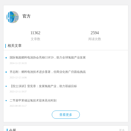
官方
11362
2594
文章数
阅读次数
相关文章
国际氢能燃料电池协会亮相COP29，助力全球氢能产业发展
2024-11-22 16:33
齐志刚：燃料电池技术进步显著，但商业化推广仍面临挑战
2023-12-12 14:06
【院士演讲】雷宪章：发展氢能产业，助力双碳目标
2023-12-11 19:37
二苄基甲苯储运氢技术迎来高光时刻
2023-09-09 15:17
查看更多
会展
更多