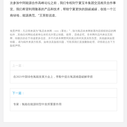
次参加中阿能源合作高峰论坛之前，我们专程到宁夏宝丰集团交流相关合作事
宜。我们希望利用隆基的产品和技术，帮助宁夏更快的脱碳减碳，创造一个江
南绿地，能源典范。”王英歌说道。
免责声明：凡注明来源为“氢启未来网：xxx（署名）”，除与氢启未来网签署内容授权协议的网
站外，其他任何网站或者单位未经允许禁止转载、使用， 违者必究。非本网作品均来自互联
网，转载目的在于传递更多信息，并不代表本网赞同其观点和对其真实性负责。其他媒体如需
转载， 请与稿件来源方联系。如有涉及版权问题，可联系我们直接删除处理。详情请点击下方
版权声明。
上一篇：
在2021中国绿色氢能发展大会上，李毅中提出氢源难题破解举措
下一篇：
专家：氢能在能源转型中发挥重要作用