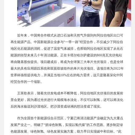
近年来，中国将合作模式从进口石油和天然气升级到向阿拉伯地区出口可
再生能源产品。中国新能源企业参与“一带一路”经贸合作，不仅减少了阿拉伯
地区化石能源的消耗，促进了温室气体减排，也帮助阿拉伯地区实现了从化石
能源的转型未来几十年清洁能源。正在卡塔尔哈尔萨建设的800兆瓦光伏电站
将由隆基股份提供。项目建成后，将成为全球第三大单片光伏项目，也是全球
最大的具有应用跟踪系统和双面双玻组件的单片光伏项目。该项目将为2022年
世界杯场馆提供电力，并满足当地10%左右的电力需求，这只是隆基深化中阿
经贸合作的一个缩影。
王英歌表示，随着光伏发电成本不断降低，阿拉伯地区光伏项目的发展前
景会更好，因为通过光伏进行大规模海水淡化，不仅可以制氢，还可以将淡化
后的海水输送到沙漠地区。把沙漠变成绿洲的想法变成了现实。
作为全国首个新能源综合示范区，宁夏已将清洁能源产业确定为九大重点
发展产业之一。明确了“抓绿色制氢，实现以氢代煤”的工作思路。逐步制定绿
色能源发展、绿色制氢、绿色发展实施方案，助力早日实现碳中和目标。“此