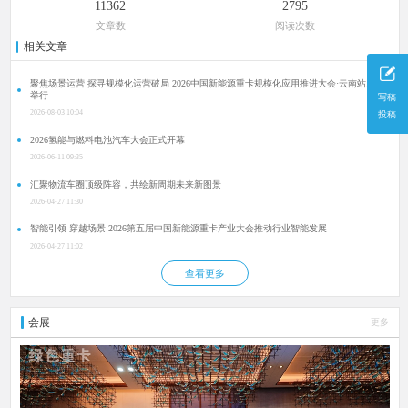
11362
2795
文章数
阅读次数
相关文章
聚焦场景运营 探寻规模化运营破局 2026中国新能源重卡规模化应用推进大会·云南站成功
举行
写稿
2026-08-03 10:04
投稿
2026氢能与燃料电池汽车大会正式开幕
2026-06-11 09:35
汇聚物流车圈顶级阵容，共绘新周期未来新图景
2026-04-27 11:30
智能引领 穿越场景 2026第五届中国新能源重卡产业大会推动行业智能发展
2026-04-27 11:02
查看更多
会展
更多