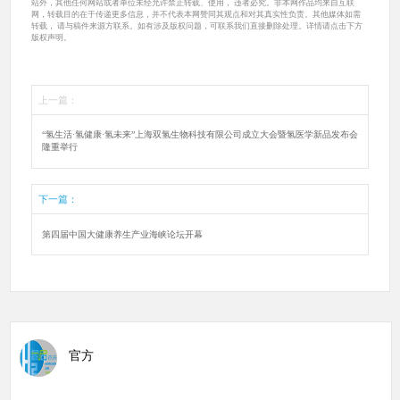
站外，其他任何网站或者单位未经允许禁止转载、使用， 违者必究。非本网作品均来自互联
网，转载目的在于传递更多信息，并不代表本网赞同其观点和对其真实性负责。其他媒体如需
转载， 请与稿件来源方联系。如有涉及版权问题，可联系我们直接删除处理。详情请点击下方
版权声明。
上一篇：
“氢生活·氢健康·氢未来”上海双氢生物科技有限公司成立大会暨氢医学新品发布会
隆重举行
下一篇：
第四届中国大健康养生产业海峡论坛开幕
官方