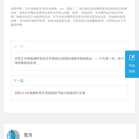
免责声明：凡注明来源为“氢启未来网：xxx（署名）”，除与氢启未来网签署内容授权协议的网
站外，其他任何网站或者单位未经允许禁止转载、使用， 违者必究。非本网作品均来自互联
网，转载目的在于传递更多信息，并不代表本网赞同其观点和对其真实性负责。其他媒体如需
转载， 请与稿件来源方联系。如有涉及版权问题，可联系我们直接删除处理。详情请点击下方
版权声明。
上一篇：
丰田叉车携氢燃料电池叉车重磅出展国际储能和氢能两会 ——十年磨一剑，助力
地球氢能源未来
写稿
投稿
下一篇：
安凯10.5米氢燃料客车亮相国际节能与新能源汽车展
官方