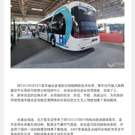
BFC6129GFCEV客车融合多项前沿智能网联技术应用，整车信号接入路网
建设平台系统与智慧分析指挥中心，实现全程信息化管理调度，实现了人、
车、路等信息的交换共享，从而做到安全、舒适、节能、高效运行。为车路协
同智慧城市建设及智能交通网络的全面信息交互无人驾驶创建了基础载体。
在展会现场，北方客车还带来了BFC6115TBEV纯电动旅游团体客车，该
车采用全承载车身结构，配置全气囊空气悬架、前后盘式双回路制动系统，并
选用了国内一流的能量型锂离子蓄电池、AMT变速箱及永磁同步电机等安全可
靠的底盘总成，同时搭载多项主动安全装置。