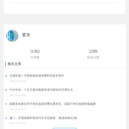
官方
11362
2289
文章数
阅读次数
相关文章
无缝衔接！河南氢能高速免费时间延长两年
2026-01-06 17:59
中共中央：十五五推动氢能等成为新的经济增长点
2025-10-24 19:52
国家发改委征求可再生能源消费比重意见，涵盖可再生能源制氢氨醇
2025-10-14 19:11
厦门：开通氢燃料电池汽车示范路线，建成加氢站3座
2025-10-07 09:53