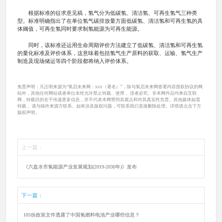
根据标准的征求意见稿，氢气分为低碳氢、清洁氢、可再生氢气三种类
型。标准明确指出了在单位氢气碳排放量方面低碳氢、清洁氢和可再生氢的具
体阈值，可再生氢同时要求制氢能源为可再生能源。
同时，该标准还运用生命周期评价方法建立了低碳氢、清洁氢和可再生氢
的量化标准及评价体系，这意味着包括氢气生产原料的获取、运输、氢气生产
制造及现场储运等四个阶段都将纳入评价体系。
免责声明：凡注明来源为“氢启未来网：xxx（署名）”，除与氢启未来网签署内容授权协议的网
站外，其他任何网站或者单位未经允许禁止转载、使用， 违者必究。非本网作品均来自互联
网，转载目的在于传递更多信息，并不代表本网赞同其观点和对其真实性负责。其他媒体如需
转载， 请与稿件来源方联系。如有涉及版权问题，可联系我们直接删除处理。详情请点击下方
版权声明。
上一篇：
《六盘水市氢能源产业发展规划(2019-2030年)》发布
下一篇：
105份政策文件透露了中国氢燃料电池产业哪些信息？