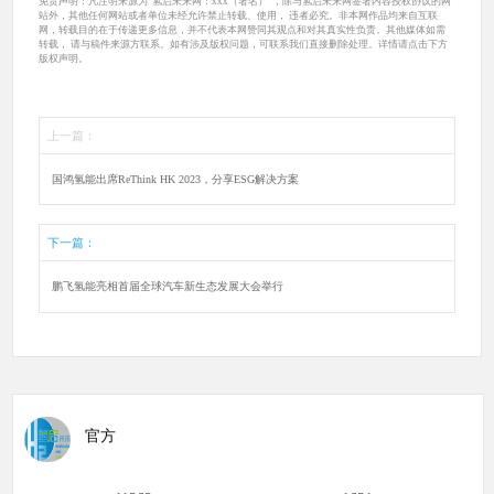
免责声明：凡注明来源为“氢启未来网：xxx（署名）”，除与氢启未来网签署内容授权协议的网
站外，其他任何网站或者单位未经允许禁止转载、使用， 违者必究。非本网作品均来自互联
网，转载目的在于传递更多信息，并不代表本网赞同其观点和对其真实性负责。其他媒体如需
转载， 请与稿件来源方联系。如有涉及版权问题，可联系我们直接删除处理。详情请点击下方
版权声明。
上一篇：
国鸿氢能出席ReThink HK 2023，分享ESG解决方案
下一篇：
鹏飞氢能亮相首届全球汽车新生态发展大会举行
官方