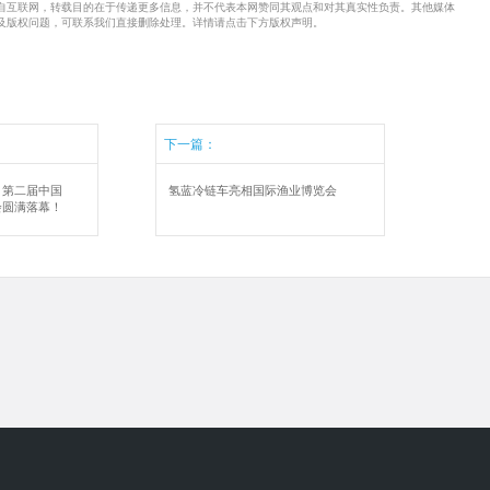
来自互联网，转载目的在于传递更多信息，并不代表本网赞同其观点和对其真实性负责。其他媒体
及版权问题，可联系我们直接删除处理。详情请点击下方版权声明。
下一篇：
】第二届中国
氢蓝冷链车亮相国际渔业博览会
会圆满落幕！