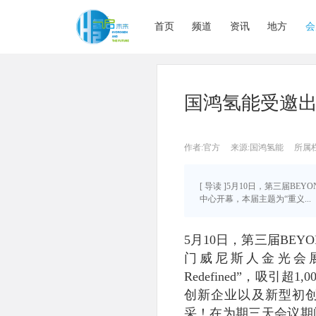
首页
频道
资讯
地方
会
国鸿氢能受邀出席澳
作者:官方
来源:国鸿氢能
所属
[ 导读 ]5月10日，第三届BE
中心开幕，本届主题为“重义...
5月10日，第三届BEYO
门威尼斯人金光会展中
Redefined”，吸
创新企业以及新型初创
采！在为期三天会议期