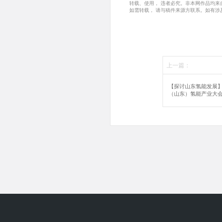
转载、使用， 违者必究。非本网作品均
如需转载， 请与稿件来源方联系。如有涉
上一篇：
【探讨山东氢能发展
（山东）氢能产业大