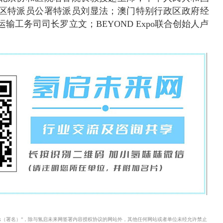
区特派员公署特派员刘显法；澳门特别行政区政府经
输工务司司长罗立文；BEYOND Expo联合创始人卢
xx（署名）”，除与氢启未来网签署内容授权协议的网站外，其他任何网站或者单位未经允许禁止