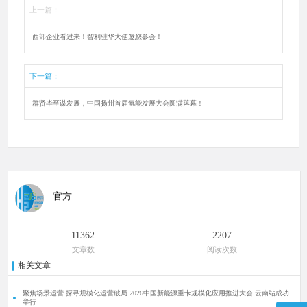
上一篇：
西部企业看过来！智利驻华大使邀您参会！
下一篇：
群贤毕至谋发展，中国扬州首届氢能发展大会圆满落幕！
官方
11362
2207
文章数
阅读次数
相关文章
聚焦场景运营 探寻规模化运营破局 2026中国新能源重卡规模化应用推进大会·云南站成功
举行