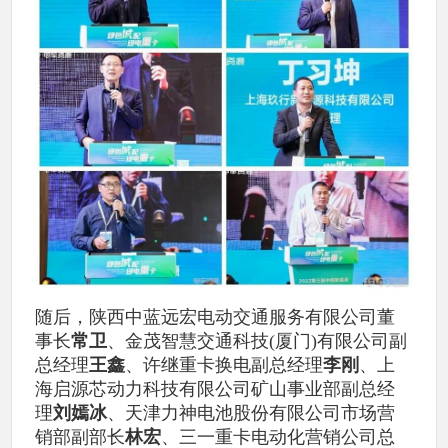
随后，陕西中蓝远宏电动交通服务有限公司董
事长
常卫
、金茂智慧交通科技(厦门)有限公司副
总经理
王鑫
、许继重卡换电副总经理
李刚
、上
海启源芯动力科技有限公司矿山事业部副总经
理
刘嫣冰
、天津力神电池股份有限公司市场营
销部副部长
林宏
、三一重卡电动化营销公司总