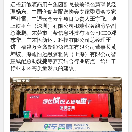
远程新能源商用车集团副总裁兼绿色慧联总经
理
杨东
、中国仓储与配送协会专家委员会专家
严叶雷
、中通云仓云车项目负责人
王宇飞
、地
上铁租车（深圳）有限公司-B端业务线分管副
总
张鹏
、东莞市马帮信息科技有限公司CEO
邓
志华
、广东悟新运力科技有限公司总经理
王
进
、福建万合鑫新能源汽车有限公司董事长
黄
坤坡
、海通恒运融资租赁（上海）有限公司智
慧城配总助
沈捷
等嘉宾结合行业痛点，给出了
行业未来高质量发展的建议。