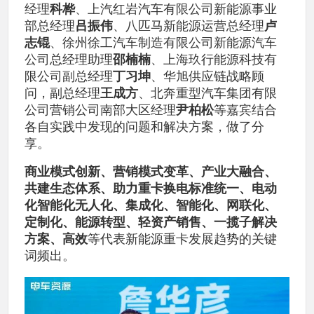
经理
科桦
、上汽红岩汽车有限公司新能源事业
部总经理
吕振伟
、八匹马新能源运营总经理
卢
志锟
、徐州徐工汽车制造有限公司新能源汽车
公司总经理助理
邵楠楠
、上海玖行能源科技有
限公司副总经理
丁习坤
、华旭供应链战略顾
问，副总经理
王成方
、北奔重型汽车集团有限
公司营销公司南部大区经理
尹柏松
等嘉宾结合
各自实践中发现的问题和解决方案，做了分
享。
商业模式创新、营销模式变革、产业大融合、
共建生态体系、助力重卡换电标准统一、电动
化智能化无人化、集成化、智能化、网联化、
定制化、能源转型、轻资产销售、一揽子解决
方案、高效
等代表新能源重卡发展趋势的关键
词频出。