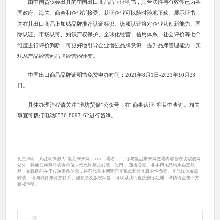
由中国贸促会出具的中国出口商品品牌证明书，其合法性与有效性已为各
国政府、海关、商会和企业所接受。获证企业可以随时随地下载、展示证书，
并在其出口商品上加贴品牌推荐认证标识。该项认证将对企业从创新能力、国
际认证、市场认可、知识产权保护、全球化经营、信用体系、社会评价等七个
维度进行评价判断，可更好地引导企业增强品牌意识，提升品牌管理能力，实
现从产品经营向品牌经营的转变。
中国出口商品品牌证明书免费申办时间：2021年8月1日-2021年10月28
日。
具体办理流程请关注“潍坊贸促”公众号，在“商事认证”栏目中查询。相关
事宜可拨打电话0536-8097162进行咨询。
免责声明：凡注明来源为“氢启未来网：xxx（署名）”，除与氢启未来网签署内容授权协议的网
站外，其他任何网站或者单位未经允许禁止转载、使用， 违者必究。非本网作品均来自互联
网，转载目的在于传递更多信息，并不代表本网赞同其观点和对其真实性负责。其他媒体如需
转载， 请与稿件来源方联系。如有涉及版权问题，可联系我们直接删除处理。详情请点击下方
版权声明。
上一篇：