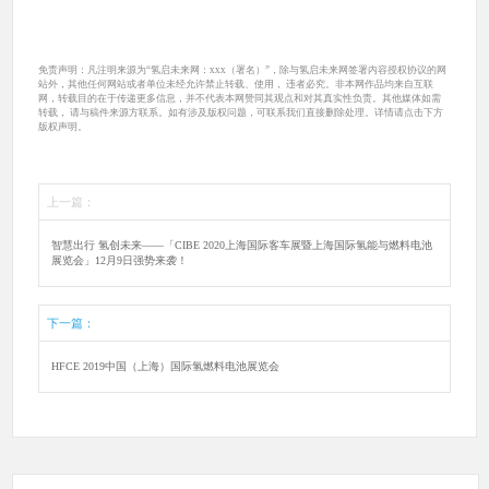
免责声明：凡注明来源为“氢启未来网：xxx（署名）”，除与氢启未来网签署内容授权协议的网
站外，其他任何网站或者单位未经允许禁止转载、使用， 违者必究。非本网作品均来自互联
网，转载目的在于传递更多信息，并不代表本网赞同其观点和对其真实性负责。其他媒体如需
转载， 请与稿件来源方联系。如有涉及版权问题，可联系我们直接删除处理。详情请点击下方
版权声明。
上一篇：
智慧出行 氢创未来——「CIBE 2020上海国际客车展暨上海国际氢能与燃料电池
展览会」12月9日强势来袭！
下一篇：
HFCE 2019中国（上海）国际氢燃料电池展览会