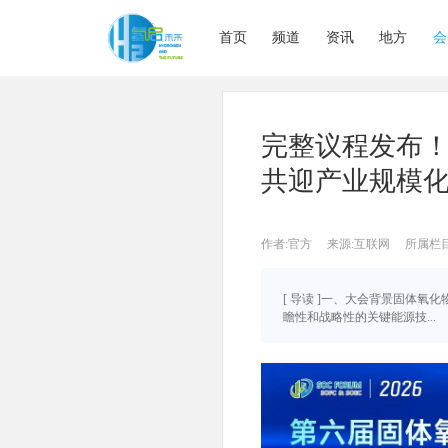
首页
频道
资讯
地方
会
完整议程发布！
共迎产业规模化
作者:官方
来源:互联网
所属栏
[ 导读 ]一、大会背景固体氧化
瞻性和战略性的关键能源技...