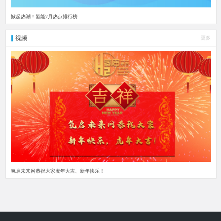
掀起热潮！氢能7月热点排行榜
视频
更多
氢启未来网恭祝大家虎年大吉、新年快乐！