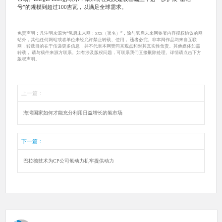
号”的规模到超过100吉瓦，以满足全球需求。
免责声明：凡注明来源为“氢启未来网：xxx（署名）”，除与氢启未来网签署内容授权协议的网
站外，其他任何网站或者单位未经允许禁止转载、使用， 违者必究。非本网作品均来自互联
网，转载目的在于传递更多信息，并不代表本网赞同其观点和对其真实性负责。其他媒体如需
转载， 请与稿件来源方联系。如有涉及版权问题，可联系我们直接删除处理。详情请点击下方
版权声明。
上一篇：
海湾国家如何才能充分利用日益增长的氢市场
下一篇：
巴拉德技术为CP公司氢动力机车提供动力