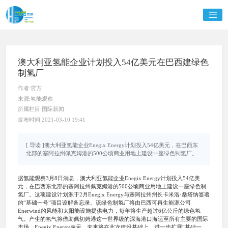
澳大利亚氢能企业计划投入54亿美元在巴西建绿色
制氢厂
作者:官方
来源:氢能观察
所属栏目:国际新闻
发布时间:2021-03-10 19:41
[ 导读 ]澳大利亚氢能企业Enegix Energy计划投入54亿美元，在巴西东
北部的塞阿拉州佩克姆港的500公顷商业用地上建设一座绿色制氢厂。
据氢能观察3月8日消息，澳大利亚氢能企业Enegix Energy计划投入54亿美
元，在巴西东北部的塞阿拉州佩克姆港的500公顷商业用地上建设一座绿色制
氢厂。这项建设计划源于2月Enegix Energy与塞阿拉州州长卡米洛·桑塔纳签署
的“基础一号”项目谅解备忘录。该绿色制氢厂将由巴西可再生能源公司
Enerwind的风能和太阳能设施提供电力，每年将生产超过6亿公斤的绿色氢
气。产生的氢气将借助佩切姆港这一世界级的深海港口海运至所有主要的国际
市场。Enegix Energy表示，未来将在此次建设基础上，进一步扩展“基础一