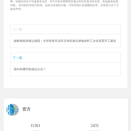
网，转载目的在于传递更多信息，并不代表本网赞同其观点和对其真实性负责。其他媒体如需
转载， 请与稿件来源方联系。如有涉及版权问题，可联系我们直接删除处理。详情请点击下方
版权声明。
上一篇：
破解氢能源储运难题！全球首套常温常压有机液态储氢材料工业化装置开工建设
下一篇：
国内有哪些氢储运企业？
官方
11361
2431