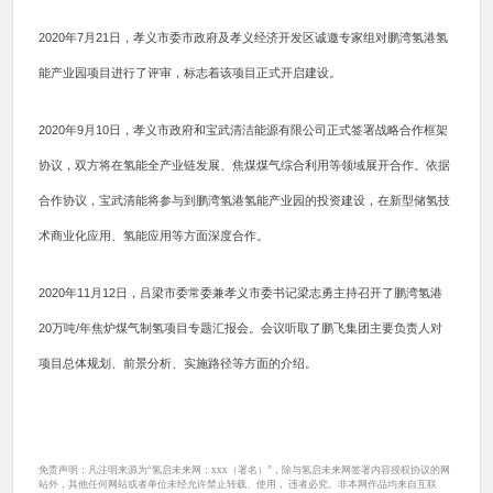
2020年7月21日，孝义市委市政府及孝义经济开发区诚邀专家组对鹏湾氢港氢
能产业园项目进行了评审，标志着该项目正式开启建设。
2020年9月10日，孝义市政府和宝武清洁能源有限公司正式签署战略合作框架
协议，双方将在氢能全产业链发展、焦煤煤气综合利用等领域展开合作。依据
合作协议，宝武清能将参与到鹏湾氢港氢能产业园的投资建设，在新型储氢技
术商业化应用、氢能应用等方面深度合作。
2020年11月12日，吕梁市委常委兼孝义市委书记梁志勇主持召开了鹏湾氢港
20万吨/年焦炉煤气制氢项目专题汇报会。会议听取了鹏飞集团主要负责人对
项目总体规划、前景分析、实施路径等方面的介绍。
免责声明：凡注明来源为“氢启未来网：xxx（署名）”，除与氢启未来网签署内容授权协议的网
站外，其他任何网站或者单位未经允许禁止转载、使用， 违者必究。非本网作品均来自互联