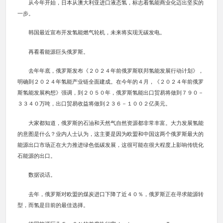
从今年开始，日本从澳大利亚进口液态氢，标志着氢能商业化迈出坚实的
一步。
韩国最近宣布开发氢能燃气轮机，未来将实现无碳发电。
再看看能源巨头俄罗斯。
去年年底，俄罗斯发布《２０２４年前俄罗斯联邦氢能发展行动计划》，
明确到２０２４年氢能产业链全面建成。在今年的４月，《２０２４年前俄罗
斯氢能发展构想》强调，到２０５０年，俄罗斯氢能出口贸易将做到７９０－
３３４０万吨，出口贸易收益将做到２３６－１００２亿美元。
大家都知道，俄罗斯的石油和天然气自然资源都非常丰富。大力发展氢能
的意图是什么？业内人士认为，这主要是因为欧盟和中国这两个俄罗斯最大的
能源出口市场正在大力推进绿色低碳发展，这很可能在很大程度上影响传统化
石能源的出口。
数据说话。
去年，俄罗斯对欧盟的煤炭进口下降了近４０％，俄罗斯正在寻求能源转
型，而氢是目前的最佳选择。