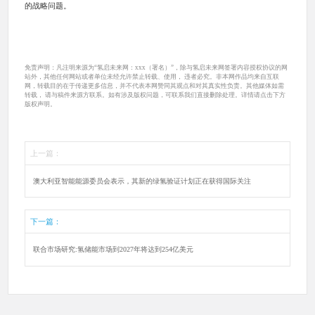
的战略问题。
免责声明：凡注明来源为“氢启未来网：xxx（署名）”，除与氢启未来网签署内容授权协议的网
站外，其他任何网站或者单位未经允许禁止转载、使用， 违者必究。非本网作品均来自互联
网，转载目的在于传递更多信息，并不代表本网赞同其观点和对其真实性负责。其他媒体如需
转载， 请与稿件来源方联系。如有涉及版权问题，可联系我们直接删除处理。详情请点击下方
版权声明。
上一篇：
澳大利亚智能能源委员会表示，其新的绿氢验证计划正在获得国际关注
下一篇：
联合市场研究:氢储能市场到2027年将达到254亿美元