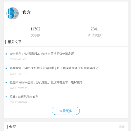
官方
11362
2341
文章数
阅读次数
相关文章
40台氢车！荣程新能助力海南自贸港零碳物流发展
2026-08-07 10:52
氢辉能源15MW PEM系统启运欧洲｜以工程实践推动PEM制氢规模化
2026-07-23 17:44
氢能中标招标信息，涉及储氢、氢燃料电池车、电解槽等
2026-07-05 09:49
招标 | 35辆氢能自卸车
2026-07-04 09:48
查看更多
会展
更多