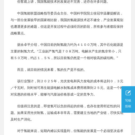
但客观上讲，我国氢能技术的发展还不完善，还存在许多问题。
中国氢能联盟战略指导委员会主任、中国科学院院士徐冠华温馨提醒说，
与一部分发展较早的国家相比较，我国的氢能源技术还不健全，产业发展规划
也遭遇更多的难题，但这是开发过程中必须经历的阶段，所有参与者都应保持
战略重点。
据余卓平介绍，中国目前的制氢能力约为４１００万吨，其中石化能源是
主要的制氢方式。“工业副产氢气是７０８万吨。电解水产生的氢非常小，只
有５０万吨，约占１．５％，所以目前氢仍然是一个相对较高的碳结构。”
而且，就目前的情况来看，氢的生产是不低的。
该行业预计，到２０２５年，光伏发电和风力发电的成本将达到０．３元
／千瓦时。到时候可再生能源电解水制氢成本费用将降到２５元。这是一个相
对实惠的价格水平，能够与汽柴油价格形成一定的竞争力。
写稿
但值得注意的是，即使氢可以负担得起的价格，也存在使用邻近性的问
投稿
题。如果采用光伏制氢，运输成本非常高，需要建立当地的产业链，尽快实现
及时生产消化。
对于氢能来说，短期内难以实现盈利，但氢能的发展是一个必须坚决追求