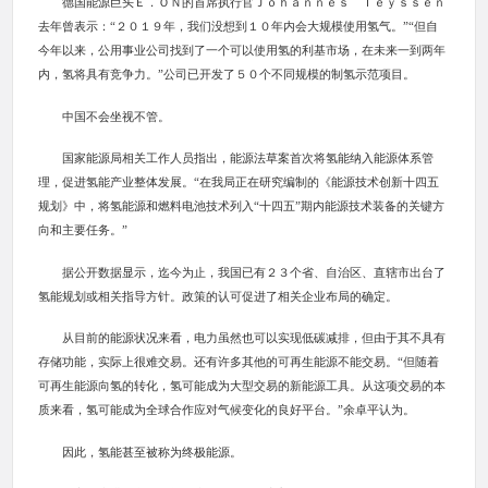
德国能源巨头Ｅ．ＯＮ的首席执行官Ｊｏｈａｎｎｅｓ Ｔｅｙｓｓｅｎ
去年曾表示：“２０１９年，我们没想到１０年内会大规模使用氢气。”“但自
今年以来，公用事业公司找到了一个可以使用氢的利基市场，在未来一到两年
内，氢将具有竞争力。”公司已开发了５０个不同规模的制氢示范项目。
中国不会坐视不管。
国家能源局相关工作人员指出，能源法草案首次将氢能纳入能源体系管
理，促进氢能产业整体发展。“在我局正在研究编制的《能源技术创新十四五
规划》中，将氢能源和燃料电池技术列入“十四五”期内能源技术装备的关键方
向和主要任务。”
据公开数据显示，迄今为止，我国已有２３个省、自治区、直辖市出台了
氢能规划或相关指导方针。政策的认可促进了相关企业布局的确定。
从目前的能源状况来看，电力虽然也可以实现低碳减排，但由于其不具有
存储功能，实际上很难交易。还有许多其他的可再生能源不能交易。“但随着
可再生能源向氢的转化，氢可能成为大型交易的新能源工具。从这项交易的本
质来看，氢可能成为全球合作应对气候变化的良好平台。”余卓平认为。
因此，氢能甚至被称为终极能源。