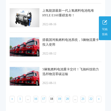
上氢能源最新一代上氢燃料电池电堆
HYLE E160重磅发布！
2022-08-16
写稿
投稿
搭载国鸿氢燃料电池系统，5辆物流重卡
投入使用
2022-08-12
5辆氢燃料电池重卡交付！飞驰科技助力
迅邦物流零碳运输
2022-08-11
«
1
...
16
17
18
19
20
...
21
22
»