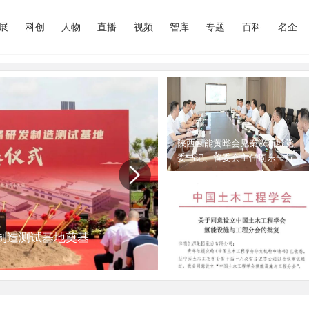
展
科创
人物
直播
视频
智库
专题
百科
名企
陕西氢能黄晔会见秦汉新城党
委书记、管委会主任周东一行
制造测试基地奠基
打造产业高地，东莞
喜讯！中国土木工程学会批复
同意佛燃能源牵头筹建氢能分
会