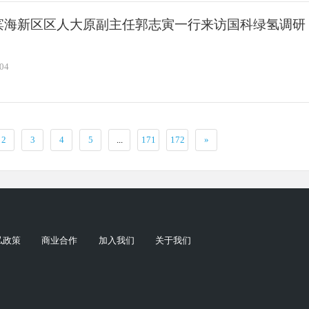
滨海新区区人大原副主任郭志寅一行来访国科绿氢调研
-04
2
3
4
5
...
171
172
»
私政策
商业合作
加入我们
关于我们