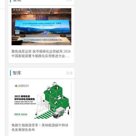
陕西氢能与中石油陕西榆林销售分公
司签订合作框架协议
迈克菲能源与Vulcain工程强强联合，
共同改变氢气市场未来
阿曼绿氢项目取得重大进展！ACME
集团获得4.879亿美元贷款
聚焦场景运营 探寻规模化运营破局 2026
中国新能源重卡规模化应用推进大会·云
南站成功举行
智库
更多
氢能引领能源变革！美锦能源碳中和绿
色发展报告发布