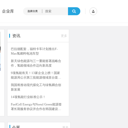
企业库
选择分类
资讯
更多
巴拉德配套，福特卡车计划推出F-
Max氢燃料电池车型
新天绿色能源与三一重能签署战略合
作，氢能领域合作迈向新高度
9项氢能有关！13家企业上榜！国家
能源局公示第三批能源领域首台套重
大项目
我国将推动现代煤化工与绿氢耦合创
新发展
14项氢能行业标准公示！
氢能产业联盟成立
续驶里程245k
FuelCell Energy与Noeul Green能源签
署长期服务协议并合作在韩国建设氢
能发电厂
三菱电力美洲公司向犹他州项目交付
氢气燃气轮机
会展
更多