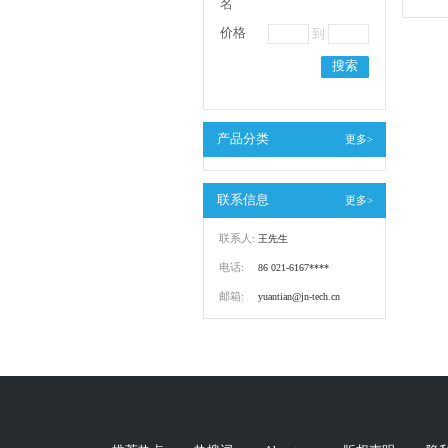
名
价格
到
搜索
产品分类
更多>
联系信息
更多>
联系人:
王先生
电话:
86 021-6167****
邮箱:
yuantian@jn-tech.cn