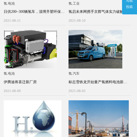
写稿
氢.电池
氢.工业
投稿
日供200~300辆氢车，淄博齐塑环保副
氢启未来网携手京辉气体实力破解加
产氢充装二期投产
氢站开发建设及安全运行管理难题
2021-08-11
2021-08-10
氢.电池
氢.汽车
伊腾迪将喜迁新厂房
标志雪铁龙开始量产氢燃料电池新车
型！
2021-08-09
2021-08-05