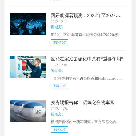
择。旱年解决方案的储氢报告发现，与新西
兰昂斯洛湖的抽水机解决方案和可再生能源
的过度建设相比，储氢的结果证明将实现最
国际能源署预测：2022年至2027年
低的电力批发价格和最小的价格波动。
期间，2%的可再生能源能力将用于
2022-12-12
Firstgas公司表示，将继续开展工作，以实现
氢能
氢.组织
一系列的选择，如利用现有天然气管道运输
IEA的《2022年可再生能源分析和2027年预
和向消费者提供氢气混合物的试验计划。
测》报告指出，2022-2027年，50GW的可再
下载PDF
生能源将用于制氢，占可再生能源总能力增
长的2%，预计我国将引领这一扩张，其次是
澳大利亚、智利和美国。报告认为，预计可
氢能在家庭去碳化中具有“重要作用”
再生能源产能增长可能达到80%，然而，确保
2022-12-01
氢气承购商的不确定性，以及对低碳氢气定
氢.组织
义的法规不明确，可能会阻碍项目达到财务
一组领先的学者告诉英国首相Rishi Sunak，氢
结算。此外，国际能源署建议，一旦投资者
能在使英国家庭脱碳的 "整个系统 "方法中发
对什么是可再生氢气以及如何核算电力有了
下载PDF
挥着重要作用。在一封公开信中，来自英国
明确的监管，将推进计划的项目。
一些领先的大学和工程学院，包括剑桥大
学、伦敦帝国学院和伦敦大学学院的学者们
麦肯锡报告称：碳氢化合物丰富的
表示，在家庭供暖脱碳方面没有"一刀切的解
国家完全有能力扩大氢气规模
2022-11-24
决方案"，强迫消费者选择单一方案可能会有
氢.组织
疏远他们的风险。家庭取暖占英国总排放量
根据麦肯锡的一项新研究，富含碳氢化合物
的14%。家庭取暖和热水的排放量必须减少
的国家可以有效地大规模生产清洁氢气，重
95%，以达到2050年的净零目标。
下载PDF
新利用现有的基础设施并支持全球去碳化。