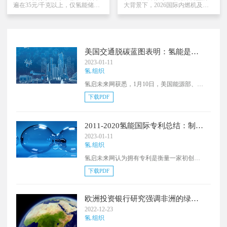
键阶段...
遍在35元/千克以上，仅氢能储运
大背景下，2026国际内燃机及动
成本就占据终端用氢成本的
力装备博览会（第二十五届中国
30%-50%，是制约氢能由“能
国际内燃机及零部件展览会）筹
用”走向“好用、广用”的核心瓶
备工作正稳步推进。本届博览会
颈。目前，氢储运多技术路线并
定于2026年11月11日-13日在南京
行探索，正在加速破解这一困
国际博览中心举办，以“动力驱动
局。高压气态储氢领域，首座
世界”为主题，聚焦低碳、零碳、
美国交通脱碳蓝图表明：氢能是美
70MPa加氢站正式落成，70MPa
智能、数字化技术路线，搭建
国交通去碳化的关键
2023-01-11
IV型储氢瓶已实现批量生产与国
政、产、学、研、用协同发展的
氢.组织
产化，首个百万方盐穴储氢示范
行业平台。截至目前，已有80余
工程正式投运...低温液氢储运领
家行业重点企业确认参展，如潍
氢启未来网获悉，1月10日，美国能源部、交
域，液氢上路技术规范正式实
柴、玉柴、解放动力、全柴、云
通部、住房和城市发展部以及环境保护局四
施，氢液化能力突破5-10 t/d难
内、新柴、常柴、威孚、渤海活
下载PDF
部门发布了《美国国家交通脱碳蓝图》。根
关，首个液氢...
塞、...
据发布的新脱碳蓝图，到2050年在美国实现
净零经济将需要在2030年代中期之前将所有
2011-2020氢能国际专利总结：制氢
交通方式下新车过渡到零排放技术。《美国
占比接近80%，中韩迅速“起飞”！
2023-01-11
国家交通脱碳蓝图》呼吁提高便利性、效率
氢.组织
和更快地过渡到清洁能源，并通过在《两党
基础设施法》和《减少通货膨胀法》的基础
氢启未来网认为拥有专利是衡量一家初创企
上，作为一个"行动呼吁"。
业是否会继续吸引资金的良好指标。
下载PDF
欧洲投资银行研究强调非洲的绿氢
潜力
2022-12-23
氢.组织