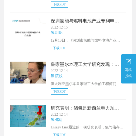
了到2030年拥有5GW的低碳氢气生产能力，
下载PDF
到2045年达到25GW的雄心。在此过程中，苏
格兰政府已经承诺为可再生氢气项目提供1亿
英镑的资金，通过2022年6月启动的氢气创新
深圳氢能与燃料电池产业专利申请
计划和2023年开放的绿氢基金。作为发展苏
量居广东首位
2022-12-15
格兰氢气部门计划的一部分，苏格兰政府表
氢.组织
示将投资于早期项目，建立关系并动员投
12月13日，《深圳市氢能与燃料电池产业白
资。
皮书》正式公布。根据白皮书显示，在氢气
下载PDF
供应方面，深圳已建成凯豪达、妈湾电厂、
中石化龙珠源加氢站。据测算，2025年深圳
交通领域占据主要氢能消纳场景，占比98%以
皇家墨尔本理工大学研究发现：声
上。在产业专利申请方面，深圳占据广东省
波将绿氢生产提高了14倍
写稿
2022-12-14
氢能与燃料电池产业专利申请中排名第一。
氢.院校
投稿
2015年以来，深圳氢能企业进入申请高速增
澳大利亚墨尔本皇家理工大学的工程师们表
长期，2019年平均年增长率达到51.21%，企
示，通过在电解过程中使用高频振动，该团
业专利比例达到77.29%。专利申请量集中在
下载PDF
队成功地释放了比标准电解技术多达14倍的
质子交换膜燃料电池环节。
氢气。皇家墨尔本理工大学的Amgad Rezk副
教授强调，该团队的创新可以解决电解器材
研究表明：储氢是新西兰电力系统
料的成本变化，消除了使用腐蚀性电解质和
去碳化的关键解决方案
2022-12-14
昂贵电极的需要。“随着声波使从水中提取氢
氢.储运
气变得更加容易，消除了使用腐蚀性电解质
Energy Link最近的一项研究表明，氢气储存可
和昂贵的电极的必要性。”
能是使新西兰电力系统完全脱碳的最佳选
下载PDF