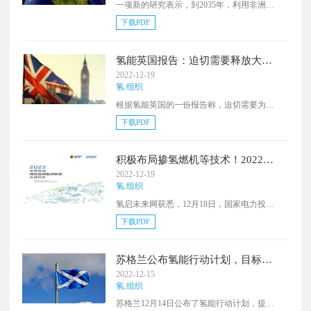
一项新的研究表示，到2035年，利用非洲的
太阳能每年生产5000万吨绿氢，可以帮助确
下载PDF
保全球能源供应、创造就业机会，使重工业
脱碳，并改变获得清洁和可持续能源的机
会。据估计，绿氢投资可使非洲大陆的碳排
氢能英国报告：迫切需要释放大规
放减少40%，每年可替代约5亿吨二氧化碳。
模的储氢投资
2022-12-19
氢.组织
根据氢能英国的一份报告称，迫切需要为
3.4TWh的大规模储氢释放基础设施投资。
下载PDF
积极布局掺氢燃机等技术！2022中
国县域绿色低碳能源转型发展报告
2022-12-19
发布
氢.组织
氢启未来网获悉，12月18日，国家电力投资
集团有限公司与西门子能源股份公司在第九
下载PDF
届国际清洁能源论坛大会暨零碳岛论坛上联
合发布了《中国县域绿色低碳能源转型发展
报告》
苏格兰公布氢能行动计划，目标到
2045年实现25GW
2022-12-15
氢.组织
苏格兰12月14日公布了氢能行动计划，提出