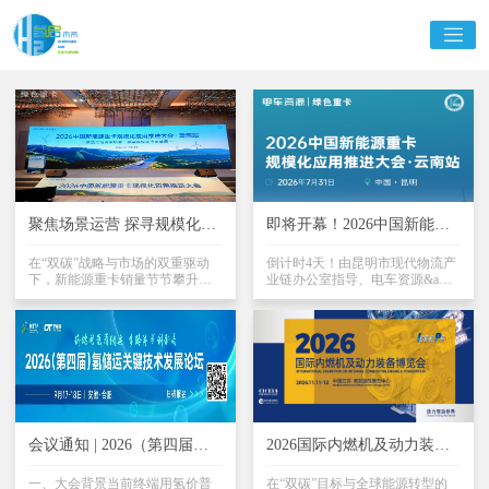
聚焦场景运营 探寻规模化运
即将开幕！2026中国新能源
营破局 2026中国新能源重卡
重卡规模化应用推进大会·云
规模化应用推进大会·云南站
在“双碳”战略与市场的双重驱动
南站议程大曝光！
倒计时4天！由昆明市现代物流产
下，新能源重卡销量节节攀升，
业链办公室指导、电车资源&amp;
成功举行
市场渗透率屡创新高。新能源重
绿色重卡与昆明市供应链协会联
卡产品质量稳步提升、能耗逐步
合主办、亿信恒达协办的“2026中
下降、智能化水平快速提升、运
国新能源重卡规模化应用推进大
营模式不断创新、运营规模持续
会·云南站”将于2026年7月31日在
扩大、车电网融合发展、以旧换
昆明盛大开幕。在“零碳运输走廊
新、补能网络加速建设等加速推
建设”与“十五五”绿色低碳转型规
动重卡新能源化。聚焦场景化运
划的引领下，国内公路重卡电动
营，推动新能源重卡规模化应用
化已进入全面替换周期。纵观全
已是大势所趋。在政策与市场的
国区域市场，云南年公路货运量
双重驱动下，2026年，云南新能
达15亿吨，公路货运占比95%，
会议通知 | 2026（第四届）
2026国际内燃机及动力装备
源重卡市场进入规模化渗透、基
典型山地运输场景使其成为全国
氢储运关键技术发展论坛（9
博览会筹备工作高效推进，
础设施完善、盈利模式重构的关
新能源重卡应用标杆。云南...
月17-18日，合肥）
一、大会背景当前终端用氢价普
会议活动体系逐步落地
在“双碳”目标与全球能源转型的