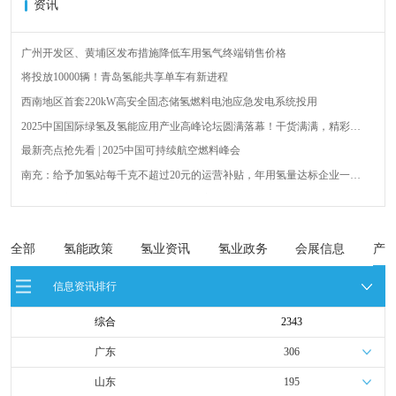
资讯
广州开发区、黄埔区发布措施降低车用氢气终端销售价格
将投放10000辆！青岛氢能共享单车有新进程
西南地区首套220kW高安全固态储氢燃料电池应急发电系统投用
2025中国国际绿氢及氢能应用产业高峰论坛圆满落幕！干货满满，精彩瞬
间不容错过！
最新亮点抢先看 | 2025中国可持续航空燃料峰会
南充：给予加氢站每千克不超过20元的运营补贴，年用氢量达标企业一次
性补助
青岛氢能新跨越：海德利森携手打造首座社会加氢服务站
全球首台套！240吨氢能矿用刚性自卸车联合开发协议签署暨项目阶段开发
成果验收工作会议在呼伦贝尔举行
新疆俊瑞温宿规模化制绿氢项目开工仪式在温宿县成功举办
全部
氢能政策
氢业资讯
氢业政务
会展信息
产
荷兰氢能产业联盟到访天德工业装备，与市区相关领导就威海文登区氢能
信息资讯排行
产业发展举办交流会
综合
2343
广东
306
山东
195