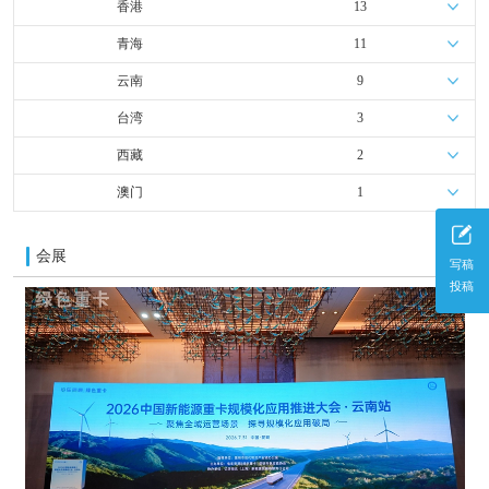
香港
13
青海
11
云南
9
台湾
3
西藏
2
澳门
1
会展
更多
写稿
投稿