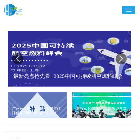
最新亮点抢先看 | 2025中国可持续航空燃料峰会
广州开发区、黄埔区发布措施
将投放10000辆！青岛氢能共享
降低车用氢气终端销售价格
单车有新进程