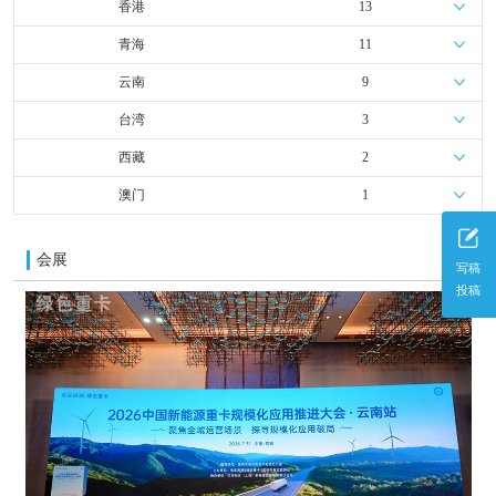
香港
13
青海
11
云南
9
台湾
3
西藏
2
澳门
1
会展
更多
写稿
投稿