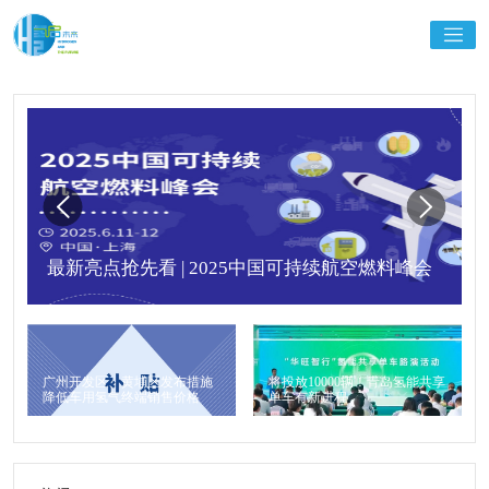
最新亮点抢先看 | 2025中国可持续航空燃料峰会
广州开发区、黄埔区发布措施
将投放10000辆！青岛氢能共享
降低车用氢气终端销售价格
单车有新进程