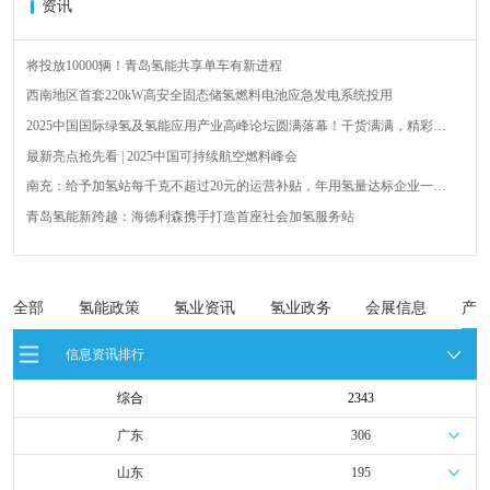
资讯
将投放10000辆！青岛氢能共享单车有新进程
西南地区首套220kW高安全固态储氢燃料电池应急发电系统投用
2025中国国际绿氢及氢能应用产业高峰论坛圆满落幕！干货满满，精彩瞬
间不容错过！
最新亮点抢先看 | 2025中国可持续航空燃料峰会
南充：给予加氢站每千克不超过20元的运营补贴，年用氢量达标企业一次
性补助
青岛氢能新跨越：海德利森携手打造首座社会加氢服务站
全球首台套！240吨氢能矿用刚性自卸车联合开发协议签署暨项目阶段开发
成果验收工作会议在呼伦贝尔举行
新疆俊瑞温宿规模化制绿氢项目开工仪式在温宿县成功举办
荷兰氢能产业联盟到访天德工业装备，与市区相关领导就威海文登区氢能
全部
氢能政策
氢业资讯
氢业政务
会展信息
产
产业发展举办交流会
广州开发区、黄埔区发布措施降低车用氢气终端销售价格
信息资讯排行
综合
2343
广东
306
山东
195