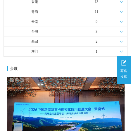
香港
13
青海
11
云南
9
台湾
3
西藏
2
澳门
1
会展
更多
写稿
投稿