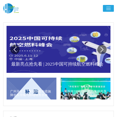
最新亮点抢先看 | 2025中国可持续航空燃料峰会
广州开发区、黄埔区发布措施
将投放10000辆！青岛氢能共享
降低车用氢气终端销售价格
单车有新进程