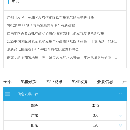
资讯
广州开发区、黄埔区发布措施降低车用氢气终端销售价格
将投放10000辆！青岛氢能共享单车有新进程
西南地区首套220kW高安全固态储氢燃料电池应急发电系统投用
2025中国国际绿氢及氢能应用产业高峰论坛圆满落幕！干货满满，精彩瞬
间不容错过！
最新亮点抢先看 | 2025中国可持续航空燃料峰会
南充：给予加氢站每千克不超过20元的运营补贴，年用氢量达标企业一次
性补助
青岛氢能新跨越：海德利森携手打造首座社会加氢服务站
全球首台套！240吨氢能矿用刚性自卸车联合开发协议签署暨项目阶段开发
成果验收工作会议在呼伦贝尔举行
新疆俊瑞温宿规模化制绿氢项目开工仪式在温宿县成功举办
全部
氢能政策
氢业资讯
氢业政务
会展信息
产
荷兰氢能产业联盟到访天德工业装备，与市区相关领导就威海文登区氢能
信息资讯排行
产业发展举办交流会
综合
2343
广东
306
山东
195