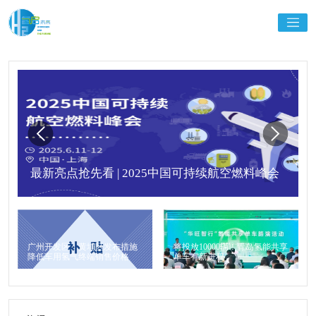
最新亮点抢先看 | 2025中国可持续航空燃料峰会
广州开发区、黄埔区发布措施
将投放10000辆！青岛氢能共享
降低车用氢气终端销售价格
单车有新进程