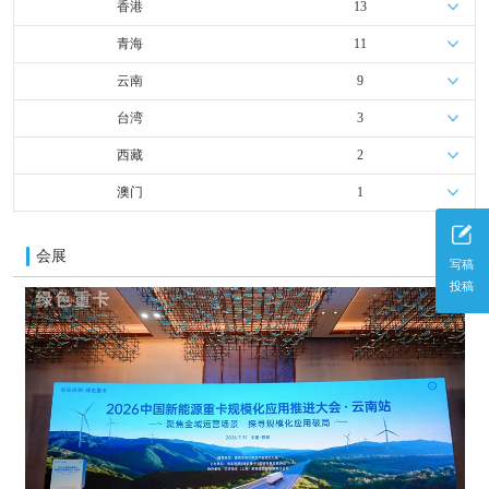
香港
13
青海
11
云南
9
台湾
3
西藏
2
澳门
1
会展
更多
写稿
投稿