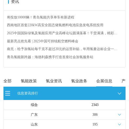
资讯
将投放10000辆！青岛氢能共享单车有新进程
西南地区首套220kW高安全固态储氢燃料电池应急发电系统投用
2025中国国际绿氢及氢能应用产业高峰论坛圆满落幕！干货满满，精彩瞬
间不容错过！
最新亮点抢先看 | 2025中国可持续航空燃料峰会
南充：给予加氢站每千克不超过20元的运营补贴，年用氢量达标企业一次
性补助
青岛氢能新跨越：海德利森携手打造首座社会加氢服务站
全球首台套！240吨氢能矿用刚性自卸车联合开发协议签署暨项目阶段开发
成果验收工作会议在呼伦贝尔举行
新疆俊瑞温宿规模化制绿氢项目开工仪式在温宿县成功举办
荷兰氢能产业联盟到访天德工业装备，与市区相关领导就威海文登区氢能
全部
氢能政策
氢业资讯
氢业政务
会展信息
产
产业发展举办交流会
广州开发区、黄埔区发布措施降低车用氢气终端销售价格
信息资讯排行
综合
2343
广东
306
山东
195