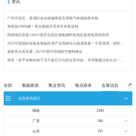
资讯
广州开发区、黄埔区发布措施降低车用氢气终端销售价格
将投放10000辆！青岛氢能共享单车有新进程
西南地区首套220kW高安全固态储氢燃料电池应急发电系统投用
2025中国国际绿氢及氢能应用产业高峰论坛圆满落幕！干货满满，精彩瞬
间不容错过！
最新亮点抢先看 | 2025中国可持续航空燃料峰会
南充：给予加氢站每千克不超过20元的运营补贴，年用氢量达标企业一次
性补助
青岛氢能新跨越：海德利森携手打造首座社会加氢服务站
全球首台套！240吨氢能矿用刚性自卸车联合开发协议签署暨项目阶段开发
成果验收工作会议在呼伦贝尔举行
新疆俊瑞温宿规模化制绿氢项目开工仪式在温宿县成功举办
全部
氢能政策
氢业资讯
氢业政务
会展信息
产
荷兰氢能产业联盟到访天德工业装备，与市区相关领导就威海文登区氢能
信息资讯排行
产业发展举办交流会
综合
2343
广东
306
山东
195