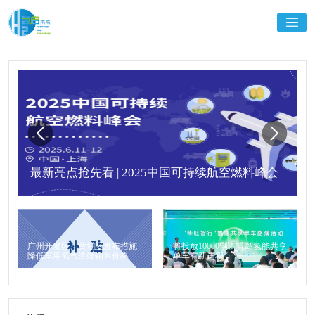
最新亮点抢先看 | 2025中国可持续航空燃料峰会
广州开发区、黄埔区发布措施
将投放10000辆！青岛氢能共享
降低车用氢气终端销售价格
单车有新进程