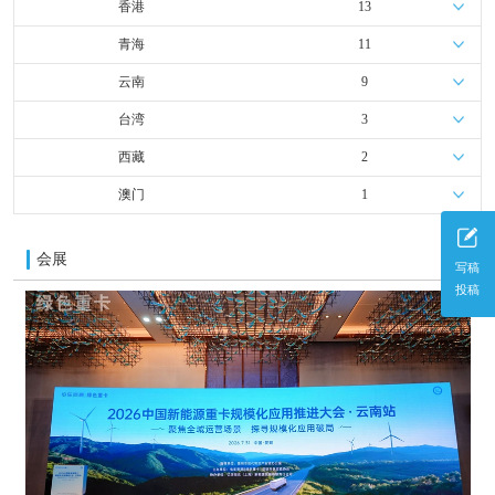
香港
13
青海
11
云南
9
台湾
3
西藏
2
澳门
1
会展
更多
写稿
投稿