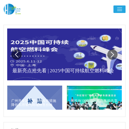
最新亮点抢先看 | 2025中国可持续航空燃料峰会
广州开发区、黄埔区发布措施
将投放10000辆！青岛氢能共享
降低车用氢气终端销售价格
单车有新进程