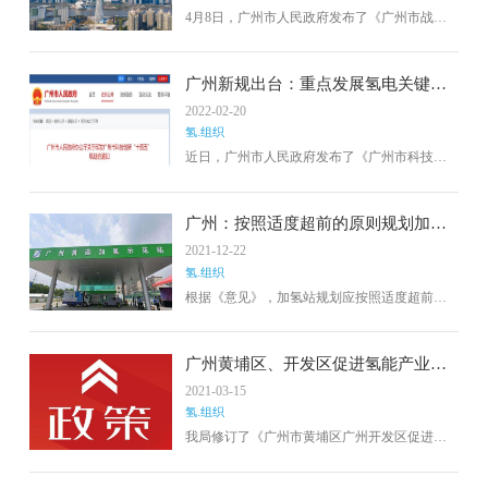
4月8日，广州市人民政府发布了《广州市战略
性新兴产业发展“十四五”规划》。鼓励整车企业
开发氢燃料电池汽车，引进具备国际先进水平
的氢燃料电池整车企业，推动整车企业与氢燃
广州新规出台：重点发展氢电关键材
料电池企业开展整车集成合作，率先发展自主
料国产化和膜组器技术
2022-02-20
可控的高可靠性氢燃料电池专用车和商用车，
氢.组织
探索氢燃料电池高端乘用车产业化，加速推动
氢燃料电池汽车商用化进程。
近日，广州市人民政府发布了《广州市科技创
新“十四五”规划》。重点发展氢能和燃料电池的
关键材料与技术，制膜原材料的国产化和膜组
器技术。今年2月初，广州开发区举办了第一季
广州：按照适度超前的原则规划加氢
度重大工业项目集中签约动工活动。未来，广
站建设
2021-12-22
州将充分发挥国家中心城市优势，打破区域限
氢.组织
制，加快氢能产业关键核心技术突破，努力建
设城市群燃料电池汽车创新研发中心和燃料电
根据《意见》，加氢站规划应按照适度超前的
池汽车示范应用核心区。
原则，充分考虑广州氢能产业发展规划的要
求，综合考虑现有汽车加气站和加油站的分布
情况，并与土地空间规划和能源规划建立联
广州黄埔区、开发区促进氢能产业发
系，规划和自然资源主管部门应纳入城乡规
展办法修订版征询意见
2021-03-15
划。
氢.组织
我局修订了《广州市黄埔区广州开发区促进氢
能产业发展办法及其实施细则》，现对该办法
及其实施细则修订版进行公示并征求社会公众