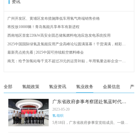
资讯
广州开发区、黄埔区发布措施降低车用氢气终端销售价格
将投放10000辆！青岛氢能共享单车有新进程
西南地区首套220kW高安全固态储氢燃料电池应急发电系统投用
2025中国国际绿氢及氢能应用产业高峰论坛圆满落幕！干货满满，精彩瞬
间不容错过！
最新亮点抢先看 | 2025中国可持续航空燃料峰会
南充：给予加氢站每千克不超过20元的运营补贴，年用氢量达标企业一次
性补助
青岛氢能新跨越：海德利森携手打造首座社会加氢服务站
全球首台套！240吨氢能矿用刚性自卸车联合开发协议签署暨项目阶段开发
成果验收工作会议在呼伦贝尔举行
新疆俊瑞温宿规模化制绿氢项目开工仪式在温宿县成功举办
全部
氢能政策
氢业资讯
氢业政务
会展信息
产
荷兰氢能产业联盟到访天德工业装备，与市区相关领导就威海文登区氢能
产业发展举办交流会
广东省政府参事考察团赴氢蓝时代调
研
2023-05-20
氢.组织
5月18日，广东省政府参事室党组成员、一级巡
视员杨敏带队赴氢蓝时代公司深圳总部专题调
研。氢蓝时代创始人、董事长金晓辉，一汽解