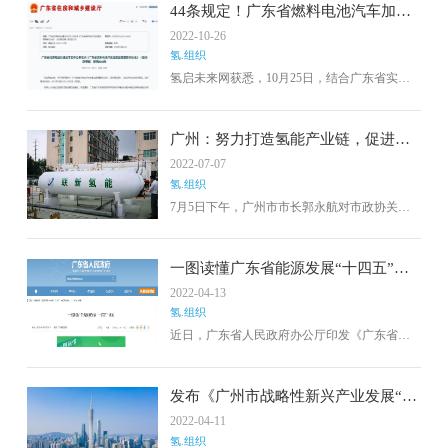
放新能源事业部常务副总经理裴国权，氢蓝时
44条规定！广东省燃料电池汽车加氢
代公司核心团队及合作伙伴，全程参与了调研
站管理暂行办法（征求意见稿）发布
2022-10-26
交流。
氢.组织
氢启未来网获悉，10月25日，结合广东省实际
情况，广东省住房和城乡建设厅发布关于公开
征求《广东省燃料电池汽车加氢站管理暂行办
法》（征求意见稿）意见的公告
广州：努力打造氢能产业链，促进产
业高质量发展
2022-07-07
氢.组织
7月5日下午，广州市市长郭永航对市政协关于
促进氢能产业发展的重点提案办理情况进行调
研督导。广州市政协主席李贻伟出席了活动。
随后在广州恒运企业集团股份有限公司召开会
一图读懂广东省能源发展“十四五”规
议，听取重点提案办理情况汇报，与氢能研究
划
2022-04-13
机构及相关企业代表、提案单位、政协委员进
氢.组织
行讨论交流。李贻伟表示，氢能是未来国家能
源体系的重要组成部分，也是战略性新兴产业
近日，广东省人民政府办公厅印发《广东省能
的重点方向。
源发展“十四五”规划》。“十四五”时期，广东将
全力推进能源高质量发展，构建清洁低碳、安
全高效、只能创新的现代能源体系，为广东在
发布《广州市战略性新兴产业发展“十
全面建设社会主义现代化国家新征程中走在全
四五”规划》，探索氢能高端乘用车产
2022-04-11
国前列、创造新的辉煌提供坚实可靠的能源保
业化
氢.组织
障。