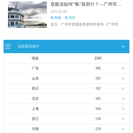
意见。
造船业如何“氢”装前行？—广州市发
展改革委对外发布《广州市氢能产业
2021-01-08
发展规划（2019-2030）》
氢.船舶
氢.组织
近日，广州市发展改革委对外发布《广州市氢
能产业发展规划（2019-2030）》，提出发挥南
沙在资源、制造、物流、港口等方面的综合优
势，开展氢能公交、氢能港口、氢能船舶等应
用示范……
信息资讯排行
综合
2343
广东
306
山东
195
四川
192
北京
165
上海
164
浙江
139
河南
129