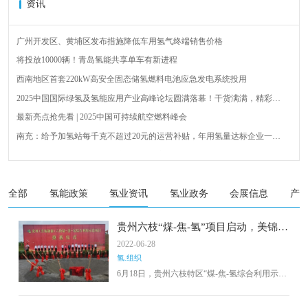
资讯
广州开发区、黄埔区发布措施降低车用氢气终端销售价格
将投放10000辆！青岛氢能共享单车有新进程
西南地区首套220kW高安全固态储氢燃料电池应急发电系统投用
2025中国国际绿氢及氢能应用产业高峰论坛圆满落幕！干货满满，精彩瞬
间不容错过！
最新亮点抢先看 | 2025中国可持续航空燃料峰会
南充：给予加氢站每千克不超过20元的运营补贴，年用氢量达标企业一次
性补助
青岛氢能新跨越：海德利森携手打造首座社会加氢服务站
全球首台套！240吨氢能矿用刚性自卸车联合开发协议签署暨项目阶段开发
成果验收工作会议在呼伦贝尔举行
新疆俊瑞温宿规模化制绿氢项目开工仪式在温宿县成功举办
全部
氢能政策
氢业资讯
氢业政务
会展信息
产
荷兰氢能产业联盟到访天德工业装备，与市区相关领导就威海文登区氢能
产业发展举办交流会
贵州六枝“煤-焦-氢”项目启动，美锦氢
能事业继续开疆拓域
2022-06-28
氢.组织
6月18日，贵州六枝特区“煤-焦-氢综合利用示范
项目”奠基仪式正式举行。美锦能源集团董事长
姚俊良、美锦能源总经理姚俊卿等领导出席仪