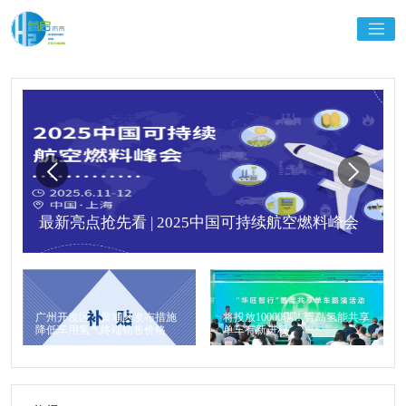
最新亮点抢先看 | 2025中国可持续航空燃料峰会
广州开发区、黄埔区发布措施
将投放10000辆！青岛氢能共享
降低车用氢气终端销售价格
单车有新进程