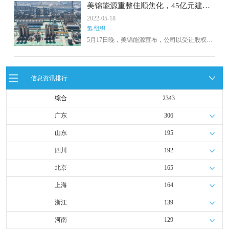
式。一个月前，美锦能源宣布与六枝政府签署
美锦能源重整佳顺焦化，45亿元建设
了《贵州六枝佳顺焦化煤-焦-氢综合利用示范项
制氢项目
2022-05-18
目投资协议》。该项目主要投资于贵州省六盘
氢.组织
水市煤-焦-氢综合利用示范项目，拟投资金额不
超过45亿元。
5月17日晚，美锦能源宣布，公司以受让股权方
式参与佳顺焦化破产重整项目，并与六盘水市
六枝特区人民政府拟签订项目投资协议及补充
协议。依托重整后的佳顺焦化，公司将投资不
超过45亿元，在贵州六盘水市六盘水路喜循环
信息资讯排行
经济产业园区落地投资建设煤-焦-氢综合利用示
范项目。
综合
2343
广东
306
山东
195
四川
192
北京
165
上海
164
浙江
139
河南
129