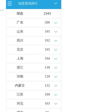
信息资讯排行
全球首台套！240吨氢能矿用刚性自
卸车联合开发协议签署暨项目阶段开
发成果验收工作会议在呼伦贝尔举行
综合
2343
新疆俊瑞温宿规模化制绿氢项目开工
仪式在温宿县成功举办
广东
306
荷兰氢能产业联盟到访天德工业装
备，与市区相关领导就威海文登区氢
山东
195
能产业发展举办交流会
四川
192
北京
165
上海
164
浙江
139
河南
129
内蒙古
122
江苏
109
河北
103