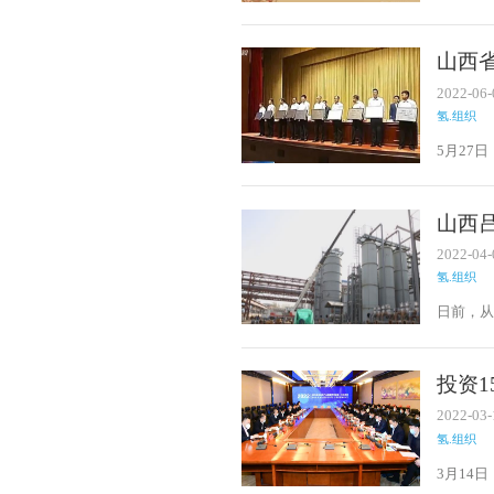
西省发
进会。
技术成熟
山西
设，总投资
2022-06-
氢.组织
5月27
省政府授
誉牌匾
现连续
山西
2022-04-
氢.组织
日前，
政策的
液体储
投资
目签
2022-03-
氢.组织
3月14
人民政