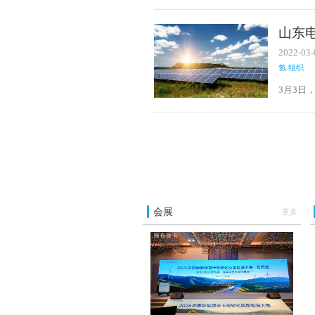
清、朔
公司总
山东
2022-03-
氢.组织
3月3日
光储氢一
张奠定
和商业
会展
更多