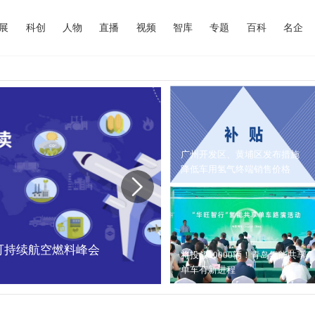
展
科创
人物
直播
视频
智库
专题
百科
名企
广州开发区、黄埔区发布措施
降低车用氢气终端销售价格
中国可持续航空燃料峰会
内蒙古能源局：202
将投放10000辆！青岛氢能共享
单车有新进程