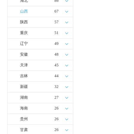
湖北
86
山西
67
陕西
57
重庆
51
辽宁
49
安徽
48
天津
45
吉林
44
新疆
32
湖南
27
海南
26
贵州
26
甘肃
26