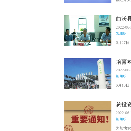
出：形
动吕梁
200座
曲沃
氢燃料
2022-06-
氢.组织
6月27
信、发
人出席
效率，定
培育
做好氢
2022-06-
氢.组织
6月16
行，山
发展壮大
业，山西
总投资
2022-06-
氢.组织
为加快