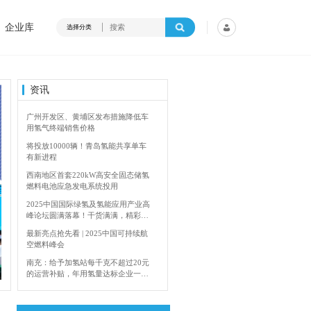
企业库
选择分类
资讯
广州开发区、黄埔区发布措施降低车
用氢气终端销售价格
将投放10000辆！青岛氢能共享单车
有新进程
西南地区首套220kW高安全固态储氢
燃料电池应急发电系统投用
2025中国国际绿氢及氢能应用产业高
峰论坛圆满落幕！干货满满，精彩瞬
间不容错过！
最新亮点抢先看 | 2025中国可持续航
空燃料峰会
4年加快建设输氢管道网络
香港双层氢能巴
南充：给予加氢站每千克不超过20元
的运营补贴，年用氢量达标企业一次
性补助
青岛氢能新跨越：海德利森携手打造
首座社会加氢服务站