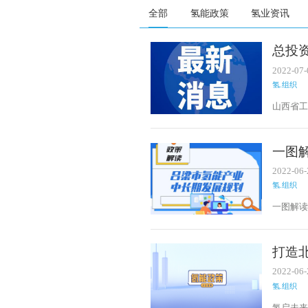
全部
氢能政策
氢业资讯
总投资
2022-07-
氢.组织
山西省工
业高质
信厅介
一图解
203
2022-06-
氢.组织
一图解读
打造
中长期
2022-06-
氢.组织
氢启未来