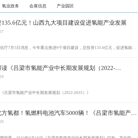
氢业政务
会展信息
产业园区
135.6亿元！山西九大项目建设促进氢能产业发展
07
信厅7月5日消息，今年重点推进9个项目建设，总投资135.6亿元，促进氢能产
量发展。氢能产业的发展是山西省能源革命综合改革试点的重大举措。山西省工
绍，充分发挥资源禀赋和产业基础优势，加快项目推进。
读《吕梁市氢能产业中长期发展规划（2022-
5）》
28
《吕梁市氢能产业中长期发展规划（2022-2035）》
北方氢都！氢燃料电池汽车5000辆！《吕梁市氢能产业
发展规划（2022-2035）》印发
28
网获悉，2022年6月16日《吕梁市氢能产业中长期发展规划》印发，其中指