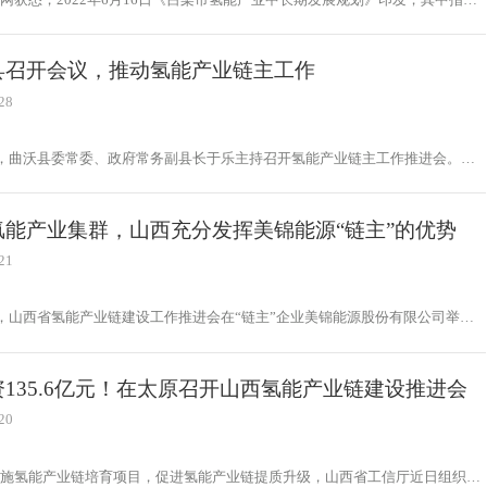
成氢能技术创新和科技成果转化高地，氢能产业成为吕梁市的重要支柱产业，推
建成中国氢能产业商业化创新发展引领区。力争建成具有加氢功能的综合能源站
，全市氢燃料电池汽车数量突破5万辆，全市90％以上的工业园区、公交线路普及
县召开会议，推动氢能产业链主工作
电池汽车。
28
日，曲沃县委常委、政府常务副县长于乐主持召开氢能产业链主工作推进会。工
改、应急管理、能源局、晋南集团、杭氧股份、大运集团等相关部门、企业负责
会议。于乐要求企业进一步改进工作作风，加快信息沟通，提高会议质量和工作
期召开“碰头会”，加强企业与部门，部门与部门之间的沟通，加强工作运作，
氢能产业集群，山西充分发挥美锦能源“链主”的优势
能产业链的主要工作。
21
日，山西省氢能产业链建设工作推进会在“链主”企业美锦能源股份有限公司举
西省在氢能开发利用方面具有独特的成本和资源优势，通过链长制促进氢能产业
，拥抱氢能产业发展新时代。5月27日，山西省政府授予首批20家“链主”企
产业链“链长制”进入全面实施阶段。
135.6亿元！在太原召开山西氢能产业链建设推进会
20
实施氢能产业链培育项目，促进氢能产业链提质升级，山西省工信厅近日组织山