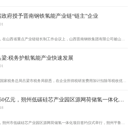
改委、相关市工信局和数十家氢能产业链企业在太原召开氢能产业链建设工作推
山西省氢能产业链上游的焦化产业基础雄厚，中游焦炉煤气制氢原料来源丰富、
、制氢成本低。从会上了解到，未来山西省氢能产业链将重点推进9个项目建
省政府授予晋南钢铁氢能产业链“链主”企业
135.6亿元，预计2022年完成投资40.6亿元。
01
日，在山西省重点产业链链长制工作会议上，山西晋南钢铁集团有限公司被山西
予首批20家“链主”企业之一。晋南钢铁集团总裁张天福应邀出席会议并领取荣
。下一步，晋南钢铁将充分利用储能技术，进一步提高光伏发电的利用效率，实
制氢制氧，全面降低企业碳排放。
吕梁:税务护航氢能产业快速发展
01
从国家税务总局吕梁市税务局获悉，在企业所得税研发费用加计扣除等税收优惠
大力支持下，孝义鹏飞集团焦炉煤气制氢工程进展迅速，氢气充装站建成，有机
氢项目和管道输氢装置已进入设备安装的关键阶段。
150亿元，朔州低碳硅芯产业园区源网荷储氢一体化项
约仪式举行
18
日，朔州市低碳硅芯产业园区源网荷储氢一体化项目签约仪式举行，朔州平鲁区
府与中国广核新能源控股有限公司山西公司签订了合作协议。朔州市委书记姜四